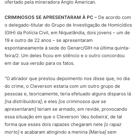
ofertado pela mineradora Anglo American.
CRIMINOSOS SE APRESENTARAM À PC –
De acordo com
o delegado-titular do Grupo de Investigação de Homicídios
(GIH) da Polícia Civil, em Niquelândia, dois jovens – um de
19 e outro de 22 anos – se apresentaram
espontaneamente à sede do Genarc/GIH na última quinta-
feira/2. Um deles ficou em silêncio e o outro concordou
em dar sua versão para os fatos.
“O atirador que prestou depoimento nos disse que, no dia
do crime, o Cleverson estaria com um outro grupo de
pessoas e, teoricamente, teria efetuado alguns disparos lá
[na distribuidora]
; e eles
[os criminosos que se
apresentaram]
teriam se armado, em revide, provocando
essa situação em que o Cleverson ‘deu bobeira’, de tal
forma que esses dois rapazes chegaram nele
[o rapaz
morto]
e acabaram atingindo a menina
[Marisa]
sem