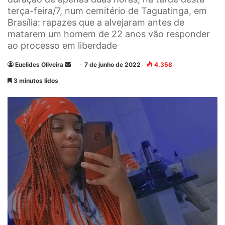
terça-feira/7, num cemitério de Taguatinga, em
Brasília: rapazes que a alvejaram antes de
matarem um homem de 22 anos vão responder
ao processo em liberdade
Euclides Oliveira
M
7 de junho de 2022
4.358
a
3 minutos lidos
n
d
e
u
m
e
-
m
a
i
l