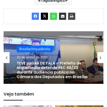
Taguatinga/DF
Brasília/Niquelândia
Brasília/Niquelândia
14 de maio de 2024
20 de junho de 2025
Acusado por omissão da PMDF no 8
de janeiro, genro de ex-prefeita de
TEVE LUGAR DE FALA – Prefeito de
Colinas do Sul é solto por ordem de
Niquelândia defende PEC 66/23
Alexandre de Moraes
durante audiência pública na
Veja também
Câmara dos Deputados em Brasília