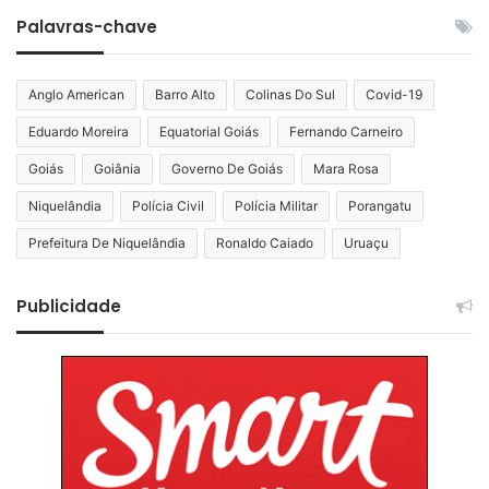
Palavras-chave
Anglo American
Barro Alto
Colinas Do Sul
Covid-19
Eduardo Moreira
Equatorial Goiás
Fernando Carneiro
Goiás
Goiânia
Governo De Goiás
Mara Rosa
Niquelândia
Polícia Civil
Polícia Militar
Porangatu
Prefeitura De Niquelândia
Ronaldo Caiado
Uruaçu
Publicidade