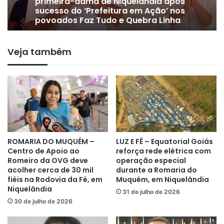
ACOLHIMENTO – “Queríamos estar
mais próximos das pessoas”, afirma
DE OLHO EM 2028 | Vice-prefeito
primeira-dama de Niquelândia após
Gervam Freitas oficializa apoio a
sucesso do ‘Prefeitura em Ação’ nos
Lissauer Vieira após rompimento
povoados Faz Tudo e Quebra Linha
Veja também
com prefeito em Niquelândia
ROMARIA DO MUQUÉM –
LUZ E FÉ – Equatorial Goiás
Centro de Apoio ao
reforça rede elétrica com
Romeiro da OVG deve
operação especial
acolher cerca de 30 mil
durante a Romaria do
fiéis na Rodovia da Fé, em
Muquém, em Niquelândia
Niquelândia
31 de julho de 2026
30 de julho de 2026