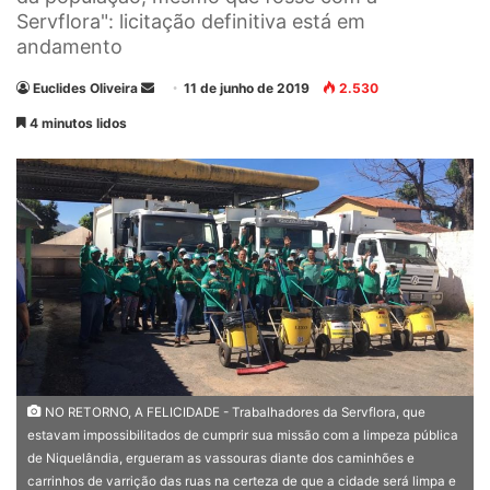
Servflora": licitação definitiva está em
andamento
Euclides Oliveira
M
11 de junho de 2019
2.530
a
4 minutos lidos
n
d
e
u
m
e
-
m
a
i
l
NO RETORNO, A FELICIDADE - Trabalhadores da Servflora, que
estavam impossibilitados de cumprir sua missão com a limpeza pública
de Niquelândia, ergueram as vassouras diante dos caminhões e
carrinhos de varrição das ruas na certeza de que a cidade será limpa e