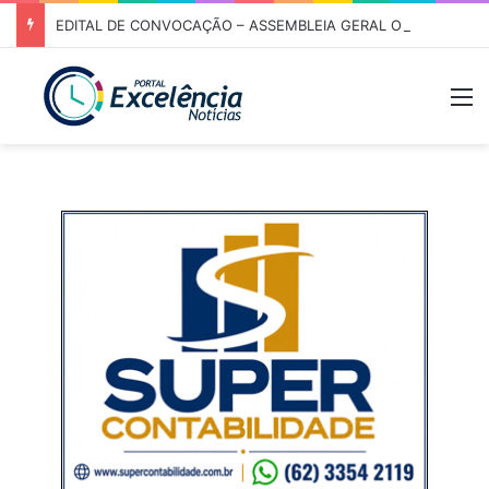
EDITAL DE CONVOCAÇÃO – ASSEMBLEIA GERAL ORDINÁRIA 01/2026 – ASSOCIAÇÃO DOS CORREDORES DE NIQUELÂNDIA (ACN)
M