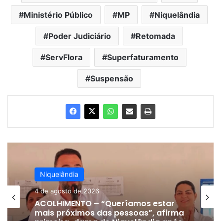
Ministério Público
MP
Niquelândia
Poder Judiciário
Retomada
ServFlora
Superfaturamento
Suspensão
Niquelândia
Niquelândia
4 de agosto de 2026
24 de julho de 2026