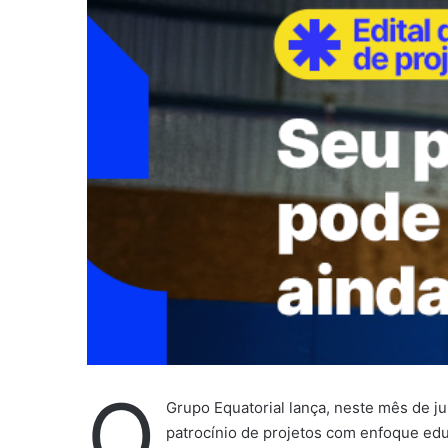
u
m
e
-
m
a
i
l
O
Grupo Equatorial lança, neste mês de ju
patrocínio de projetos com enfoque educ