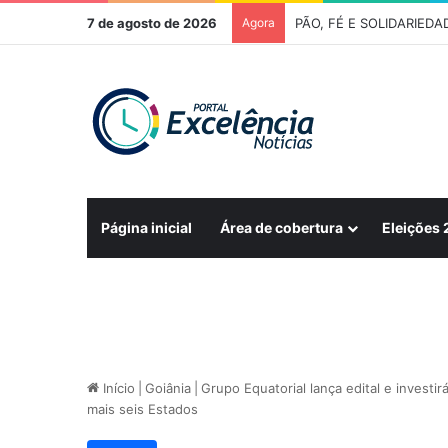
7 de agosto de 2026
Agora
FÉ E TRADIÇÃO – 278ª R
Página inicial
Área de cobertura
Eleições
Início
|
Goiânia
|
Grupo Equatorial lança edital e investi
mais seis Estados