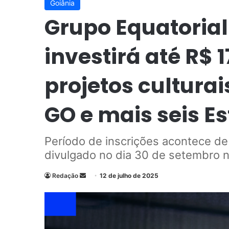
Goiânia
Grupo Equatorial 
investirá até R$ 
projetos culturai
GO e mais seis E
Período de inscrições acontece de 7
divulgado no dia 30 de setembro n
Redação
M
12 de julho de 2025
a
n
d
e