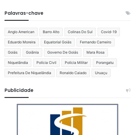
Palavras-chave
Anglo American
Barro Alto
Colinas Do Sul
Covid-19
Eduardo Moreira
Equatorial Goiás
Fernando Carneiro
Goiás
Goiânia
Governo De Goiás
Mara Rosa
Niquelândia
Polícia Civil
Polícia Militar
Porangatu
Prefeitura De Niquelândia
Ronaldo Caiado
Uruaçu
Publicidade