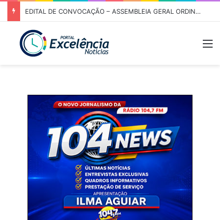
EDITAL DE CONVOCAÇÃO – ASSEMBLEIA GERAL ORDINÁRIA 01/2026 – ASSOCIAÇÃO DOS CORREDORES DE NIQUELÂNDIA (ACN)
M