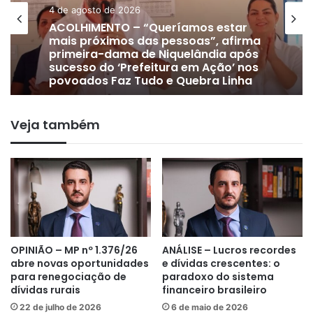
24 de julho de 2026
DE OLHO EM 2028 | Vice-prefeito
Gervam Freitas oficializa apoio a
Lissauer Vieira após rompimento
com prefeito em Niquelândia
Veja também
OPINIÃO – MP nº 1.376/26
ANÁLISE – Lucros recordes
abre novas oportunidades
e dívidas crescentes: o
para renegociação de
paradoxo do sistema
dívidas rurais
financeiro brasileiro
22 de julho de 2026
6 de maio de 2026