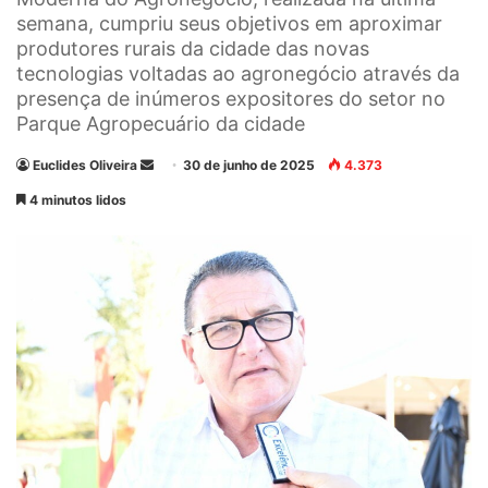
semana, cumpriu seus objetivos em aproximar
produtores rurais da cidade das novas
tecnologias voltadas ao agronegócio através da
presença de inúmeros expositores do setor no
Parque Agropecuário da cidade
Euclides Oliveira
M
30 de junho de 2025
4.373
a
4 minutos lidos
n
d
e
u
m
e
-
m
a
i
l