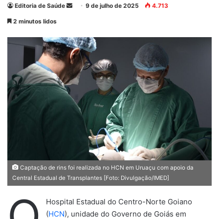
Editoria de Saúde
M
9 de julho de 2025
4.713
a
2 minutos lidos
n
d
e
u
m
e
-
m
a
i
l
Captação de rins foi realizada no HCN em Uruaçu com apoio da
Central Estadual de Transplantes [Foto: Divulgação/IMED]
O
Hospital Estadual do Centro-Norte Goiano
(
HCN
), unidade do Governo de Goiás em