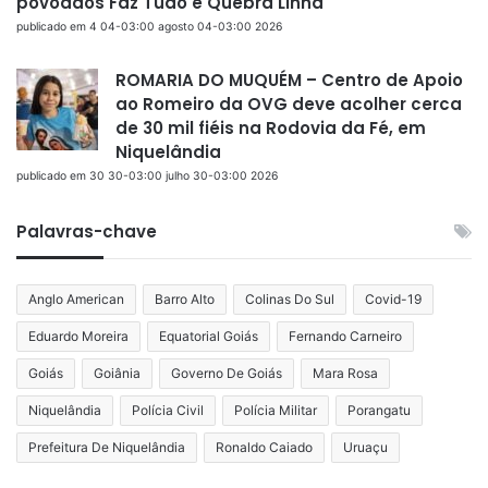
povoados Faz Tudo e Quebra Linha
publicado em 4 04-03:00 agosto 04-03:00 2026
ROMARIA DO MUQUÉM – Centro de Apoio
ao Romeiro da OVG deve acolher cerca
de 30 mil fiéis na Rodovia da Fé, em
Niquelândia
publicado em 30 30-03:00 julho 30-03:00 2026
Palavras-chave
Anglo American
Barro Alto
Colinas Do Sul
Covid-19
Eduardo Moreira
Equatorial Goiás
Fernando Carneiro
Goiás
Goiânia
Governo De Goiás
Mara Rosa
Niquelândia
Polícia Civil
Polícia Militar
Porangatu
Prefeitura De Niquelândia
Ronaldo Caiado
Uruaçu