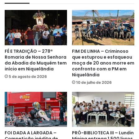
FÉ E TRADIÇÃO – 278ª
FIM DE LINHA – Criminoso
Romaria de Nossa Senhora
que estuprou e esfaqueou
da Abadia do Muquém tem
moça de 20 anos morre em
início em Niquelândia
confronto com a PM em
Niquelândia
5 de agosto de 2026
10 de julho de 2026
FOI DADA A LARGADA –
PRÓ-BIBLIOTECA III – Lundin
Competição inédita de
Mining entrega 1.500 livros