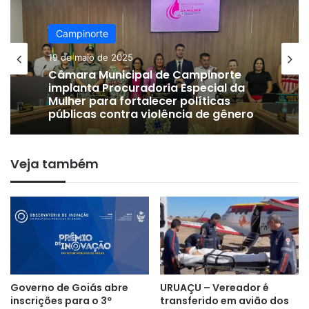
Campinorte
23 de dezembro de 2022
ENTREVISTA – JULIMAR CAETANO: “A
população sabe quem realmente
trabalha pela comunidade”, afirma
presidente eleito da Câmara
Municipal de Campinorte
Veja também
Governo de Goiás abre
URUAÇU – Vereador é
inscrições para o 3º
transferido em avião dos