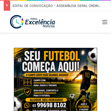
EDITAL DE CONVOCAÇÃO – ASSEMBLEIA GERAL ORDINÁRIA 01/2026 – ASSOCIAÇÃO DOS CORREDORES DE NIQUELÂNDIA (ACN)
M