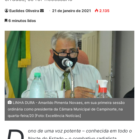
Euclides Oliveira
M
21 de janeiro de 2021
2.135
a
6 minutos lidos
n
d
e
u
m
e
-
m
a
i
l
LINHA DURA - Amarildo Pimenta Novaes, em sua primeira sessão
ordinária como presidente da Câmara Municipal de Campinorte, na
quarta-feira/20 [Foto: Excelência Notícias]
ono de uma voz potente – conhecida em todo o
Norte do Estado – o combativo radialista