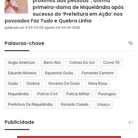
próximos das pessoas”, afirma
primeira-dama de Niquelândia após
sucesso do ‘Prefeitura em Ação’ nos
povoados Faz Tudo e Quebra Linha
publicado em 4 04-03:00 agosto 04-03:00 2026
Palavras-chave
Anglo American
Barro Alto
Colinas Do Sul
Covid-19
Eduardo Moreira
Equatorial Goiás
Fernando Carneiro
Goiás
Goiânia
Governo De Goiás
Mara Rosa
Niquelândia
Polícia Civil
Polícia Militar
Porangatu
Prefeitura De Niquelândia
Ronaldo Caiado
Uruaçu
Publicidade