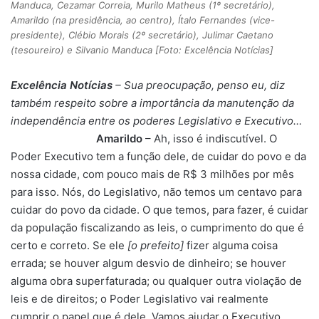
Manduca, Cezamar Correia, Murilo Matheus (1º secretário),
Amarildo (na presidência, ao centro), Ítalo Fernandes (vice-
presidente), Clébio Morais (2º secretário), Julimar Caetano
(tesoureiro) e Silvanio Manduca [Foto: Excelência Notícias]
Excelência Notícias
– Sua preocupação, penso eu, diz
também respeito sobre a importância da manutenção da
independência entre os poderes Legislativo e Executivo…
Amarildo
– Ah, isso é indiscutível. O
Poder Executivo tem a função dele, de cuidar do povo e da
nossa cidade, com pouco mais de R$ 3 milhões por mês
para isso. Nós, do Legislativo, não temos um centavo para
cuidar do povo da cidade. O que temos, para fazer, é cuidar
da população fiscalizando as leis, o cumprimento do que é
certo e correto. Se ele
[o prefeito]
fizer alguma coisa
errada; se houver algum desvio de dinheiro; se houver
alguma obra superfaturada; ou qualquer outra violação de
leis e de direitos; o Poder Legislativo vai realmente
cumprir o papel que é dele. Vamos ajudar o Executivo