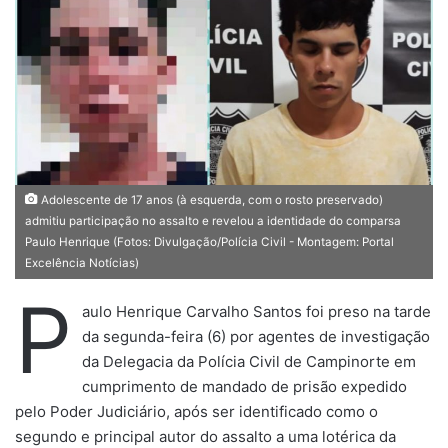
u
m
e
-
m
a
i
l
Adolescente de 17 anos (à esquerda, com o rosto preservado)
admitiu participação no assalto e revelou a identidade do comparsa
Paulo Henrique (Fotos: Divulgação/Polícia Civil - Montagem: Portal
Excelência Notícias)
P
aulo Henrique Carvalho Santos foi preso na tarde
da segunda-feira (6) por agentes de investigação
da Delegacia da Polícia Civil de Campinorte em
cumprimento de mandado de prisão expedido
pelo Poder Judiciário, após ser identificado como o
segundo e principal autor do assalto a uma lotérica da