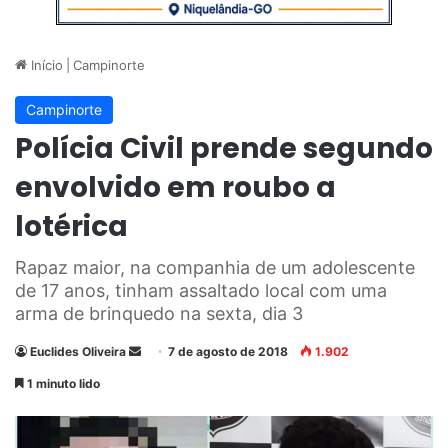
Início
|
Campinorte
Campinorte
Polícia Civil prende segundo
envolvido em roubo a
lotérica
Rapaz maior, na companhia de um adolescente
de 17 anos, tinham assaltado local com uma
arma de brinquedo na sexta, dia 3
Euclides Oliveira
M
7 de agosto de 2018
1.902
a
1 minuto lido
n
d
e