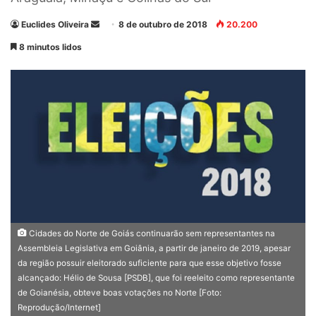
Euclides Oliveira
M
8 de outubro de 2018
20.200
a
8 minutos lidos
n
d
e
u
m
e
-
m
a
i
l
Cidades do Norte de Goiás continuarão sem representantes na
Assembleia Legislativa em Goiânia, a partir de janeiro de 2019, apesar
da região possuir eleitorado suficiente para que esse objetivo fosse
alcançado: Hélio de Sousa [PSDB], que foi reeleito como representante
de Goianésia, obteve boas votações no Norte [Foto:
Reprodução/Internet]