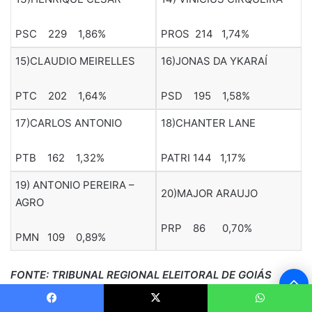
PSC 229 1,86%
PROS 214 1,74%
15)CLAUDIO MEIRELLES
16)JONAS DA YKARAÍ
PTC 202 1,64%
PSD 195 1,58%
17)CARLOS ANTONIO
18)CHANTER LANE
PTB 162 1,32%
PATRI 144 1,17%
19) ANTONIO PEREIRA –
20)MAJOR ARAUJO
AGRO
PRP 86 0,70%
PMN 109 0,89%
FONTE: TRIBUNAL REGIONAL ELEITORAL DE GOIÁS
B
(TRE-GO) SOB
ADAPTAÇÕES EDITORIAIS DO PORTAL
V
EXCELÊNCIA NOTÍCIAS/NIQUELÂNDIA