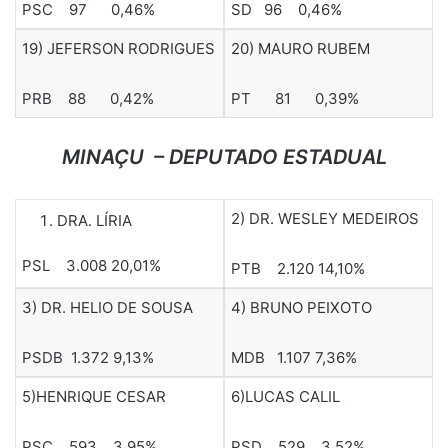
PSC 97 0,46%
SD 96 0,46%
19) JEFERSON RODRIGUES
20) MAURO RUBEM
PRB 88 0,42%
PT 81 0,39%
MINAÇU
–
DEPUTADO ESTADUAL
2) DR. WESLEY MEDEIROS
DRA. LÍRIA
PSL 3.008 20,01%
PTB 2.120 14,10%
3) DR. HELIO DE SOUSA
4) BRUNO PEIXOTO
PSDB 1.372 9,13%
MDB 1.107 7,36%
5)HENRIQUE CESAR
6)LUCAS CALIL
PSC 593 3,95%
PSD 529 3,52%