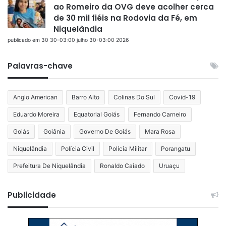
ao Romeiro da OVG deve acolher cerca
de 30 mil fiéis na Rodovia da Fé, em
Niquelândia
publicado em 30 30-03:00 julho 30-03:00 2026
Palavras-chave
Anglo American
Barro Alto
Colinas Do Sul
Covid-19
Eduardo Moreira
Equatorial Goiás
Fernando Carneiro
Goiás
Goiânia
Governo De Goiás
Mara Rosa
Niquelândia
Polícia Civil
Polícia Militar
Porangatu
Prefeitura De Niquelândia
Ronaldo Caiado
Uruaçu
Publicidade