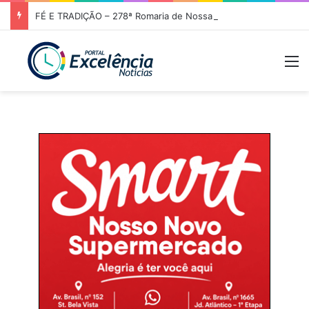
FÉ E TRADIÇÃO – 278ª Romaria de Nossa Senhora da Abadia do Muquém tem início em Niquelândia
M