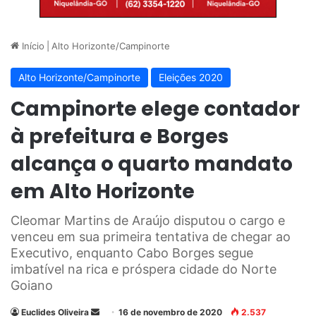
Início
|
Alto Horizonte/Campinorte
Alto Horizonte/Campinorte
Eleições 2020
Campinorte elege contador
à prefeitura e Borges
alcança o quarto mandato
em Alto Horizonte
Cleomar Martins de Araújo disputou o cargo e
venceu em sua primeira tentativa de chegar ao
Executivo, enquanto Cabo Borges segue
imbatível na rica e próspera cidade do Norte
Goiano
Euclides Oliveira
M
16 de novembro de 2020
2.537