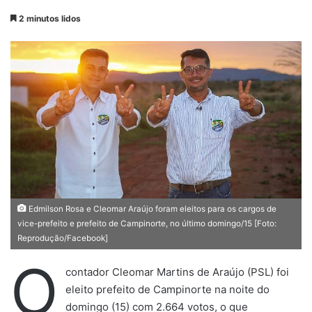
a
2 minutos lidos
n
d
e
u
m
e
-
m
a
i
l
Edmilson Rosa e Cleomar Araújo foram eleitos para os cargos de
vice-prefeito e prefeito de Campinorte, no último domingo/15 [Foto:
Reprodução/Facebook]
O
contador Cleomar Martins de Araújo (PSL) foi
eleito prefeito de Campinorte na noite do
domingo (15) com 2.664 votos, o que