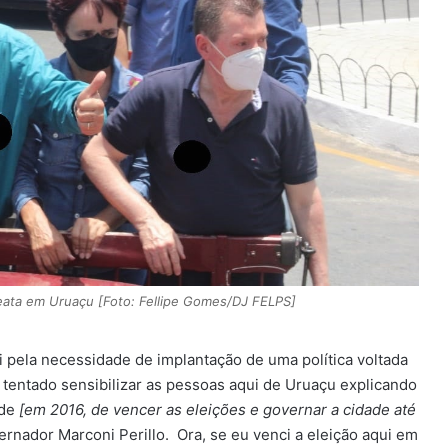
reata em Uruaçu [Foto: Fellipe Gomes/DJ FELPS]
i pela necessidade de implantação de uma política voltada
tentado sensibilizar as pessoas aqui de Uruaçu explicando
ade
[em 2016, de vencer as eleições e governar a cidade até
rnador Marconi Perillo. Ora, se eu venci a eleição aqui em