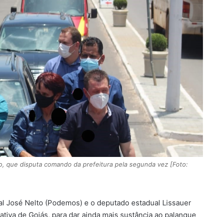
, que disputa comando da prefeitura pela segunda vez [Foto:
ral José Nelto (Podemos) e o deputado estadual Lissauer
lativa de Goiás, para dar ainda mais sustância ao palanque