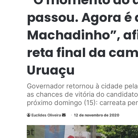
passou. Agora é 
Machadinho”, af
reta final da c
Uruaçu
Governador retornou à cidade pela
as chances de vitória do candidat
próximo domingo (15): carreata per
Euclides Oliveira
M
12 de novembro de 2020
a
n
d