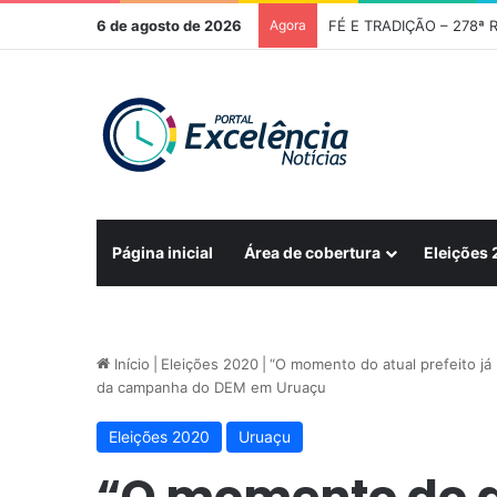
6 de agosto de 2026
Agora
Página inicial
Área de cobertura
Eleições
Início
|
Eleições 2020
|
“O momento do atual prefeito já 
da campanha do DEM em Uruaçu
Eleições 2020
Uruaçu
“O momento do at