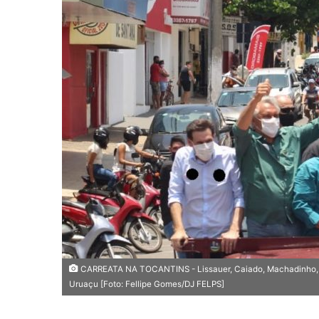
e
u
m
e
-
m
a
i
l
CARREATA NA TOCANTINS - Lissauer, Caiado, Machadinho, Euni
Uruaçu [Foto: Fellipe Gomes/DJ FELPS]