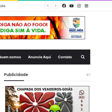
Facebook
YouTube
Instagram
Barra Latera
MUQUÉM 2026 – Estrutura da Prefeitura de Niquelândia oferece acolhimento e atendimento aos romeiros na Rodovia da Fé nesta noite
Pesquisar
Quem somos
Anuncie Aqui
Contato
Publicidade