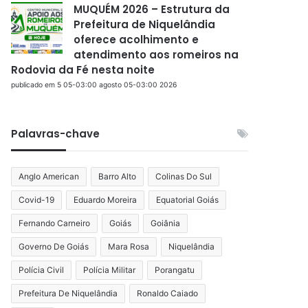
MUQUÉM 2026 – Estrutura da
Prefeitura de Niquelândia
oferece acolhimento e
atendimento aos romeiros na
Rodovia da Fé nesta noite
publicado em 5 05-03:00 agosto 05-03:00 2026
Palavras-chave
Anglo American
Barro Alto
Colinas Do Sul
Covid-19
Eduardo Moreira
Equatorial Goiás
Fernando Carneiro
Goiás
Goiânia
Governo De Goiás
Mara Rosa
Niquelândia
Polícia Civil
Polícia Militar
Porangatu
Prefeitura De Niquelândia
Ronaldo Caiado