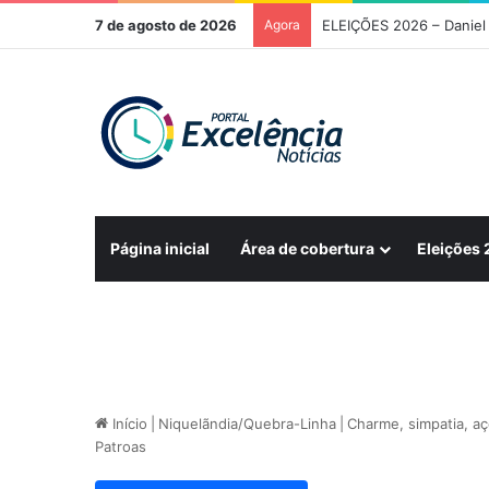
7 de agosto de 2026
Agora
Página inicial
Área de cobertura
Eleições
Início
|
Niquelãndia/Quebra-Linha
|
Charme, simpatia, a
Patroas