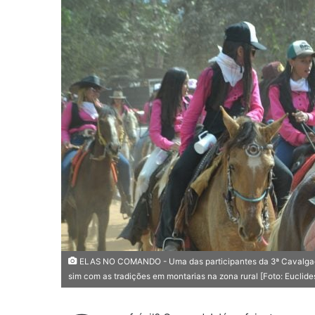
e
u
m
e
-
m
a
i
l
ELAS NO COMANDO - Uma das participantes da 3ª Cavalgada
sim com as tradições em montarias na zona rural [Foto: Euclides