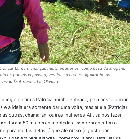
se encantar com crianças muito pequenas, como essa da imagem,
 os primeiros passos, vestidas à caráter, igualzinho as
asião [Foto: Euclides Oliveira]
 comigo e com a Patrícia, minha enteada, pela nossa paixão
 a ideia era somente dar uma volta, mas aí ela (Patrícia)
 as outras, chamaram outras mulheres ‘Ah, vamos fazer
 cara, foram 50 mulheres montadas. Isso representou a
 para muitas delas já que até nisso (o gosto por
excluídas em Niquelândia”, comentou a arquiteta Herika