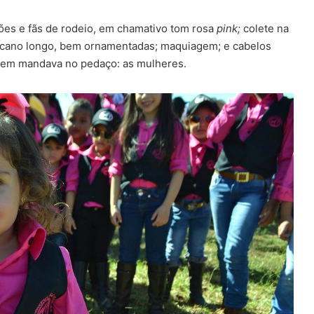
ões e fãs de rodeio, em chamativo tom rosa
pink;
colete na
de cano longo, bem ornamentadas; maquiagem; e cabelos
em mandava no pedaço: as mulheres.