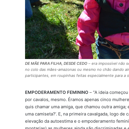
DE MÃE PARA FILHA, DESDE CEDO
– era impossível não 
no colo das mães-amazonas ou mesmo no chão dando ainda
participantes, em roupinhas feitas especialmente para a oc
EMPODERAMENTO FEMININO
– “A ideia começou
por cavalos, mesmo. Éramos apenas cinco mulheres e
quis chamar uma amiga, que chamou outra amiga; e
uma camiseta?’. E, na primeira cavalgada, logo de
elevação da autoestima e o empoderamento feminino
montarias) as mulheres ainda são discriminadas e 