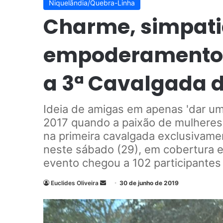
Niquelãndia/Quebra-Linha
Charme, simpatia
empoderamento
a 3ª Cavalgada 
Ideia de amigas em apenas 'dar um
2017 quando a paixão de mulheres 
na primeira cavalgada exclusivame
neste sábado (29), em cobertura ex
evento chegou a 102 participantes
Euclides Oliveira
M
30 de junho de 2019
a
n
d