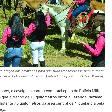
de oração das amazonas para que tudo transcorresse bem durante
 Feira do Produtor Rural no Quebra Linha [Foto: Euclides Oliveira]
nos, a cavalgada contou com total apoio da Polícia Militar
 que o trecho de 15 quilômetros entre a Fazenda Raizama
istante 70 quilômetros da área central de Niquelândia pela
nça.