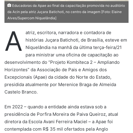
Educadoras da Apae ao final da capacitação promovida no auditório
da Acin pela atriz Juçara Batichoti, no centro da imagem [Foto: Elaine
Alves/Supercom Niquelândia]
A
atriz, escritora, narradora e contadora de
histórias Juçara Batichoti, de Brasília, esteve em
Niquelândia na manhã da última terça-feira/21
para ministrar uma oficina de capacitação ao
desenvolvimento do “Projeto Kombiteca 2 – Ampliando
Horizontes” da Associação de Pais e Amigos dos
Excepcionais (Apae) da cidade do Norte do Estado,
presidida atualmente por Merenice Braga de Almeida
Castelo Branco.
Em 2022 – quando a entidade ainda estava sob a
presidência de Porfira Moreira de Paiva Queiroz, atual
diretora da Escola Avani Ferreira Maciel – a Apae foi
contemplada com R$ 35 mil ofertados pela Anglo