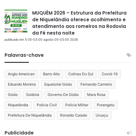
MUQUÉM 2026 – Estrutura da Prefeitura
de Niquelândia oferece acolhimento e
atendimento aos romeiros na Rodovia
da Fé nesta noite
publicado em 5 05-03:00 agosto 05-03:00 2026
Palavras-chave
Anglo American
Barro Alto
Colinas Do Sul
Covid-19
Eduardo Moreira
Equatorial Goiás
Fernando Carneiro
Goiás
Goiânia
Governo De Goiás
Mara Rosa
Niquelândia
Polícia Civil
Polícia Militar
Porangatu
Prefeitura De Niquelândia
Ronaldo Caiado
Uruaçu
Publicidade