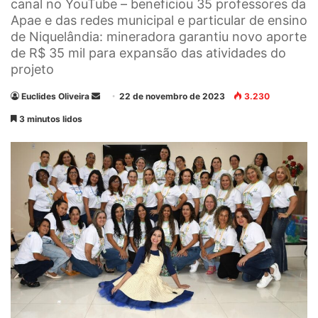
canal no YouTube – beneficiou 35 professores da
Apae e das redes municipal e particular de ensino
de Niquelândia: mineradora garantiu novo aporte
de R$ 35 mil para expansão das atividades do
projeto
Euclides Oliveira
M
22 de novembro de 2023
3.230
a
3 minutos lidos
n
d
e
u
m
e
-
m
a
i
l