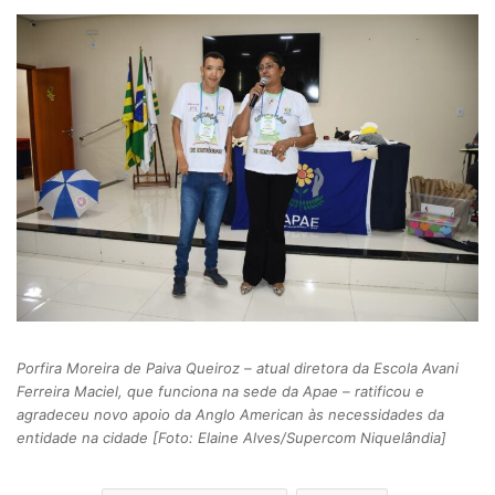
Porfira Moreira de Paiva Queiroz – atual diretora da Escola Avani
Ferreira Maciel, que funciona na sede da Apae – ratificou e
agradeceu novo apoio da Anglo American às necessidades da
entidade na cidade [Foto: Elaine Alves/Supercom Niquelândia]