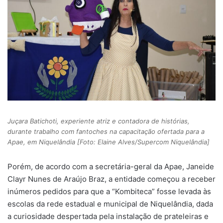
Juçara Batichoti, experiente atriz e contadora de histórias,
durante trabalho com fantoches na capacitação ofertada para a
Apae, em Niquelândia [Foto: Elaine Alves/Supercom Niquelândia]
Porém, de acordo com a secretária-geral da Apae, Janeide
Clayr Nunes de Araújo Braz, a entidade começou a receber
inúmeros pedidos para que a “Kombiteca” fosse levada às
escolas da rede estadual e municipal de Niquelândia, dada
a curiosidade despertada pela instalação de prateleiras e