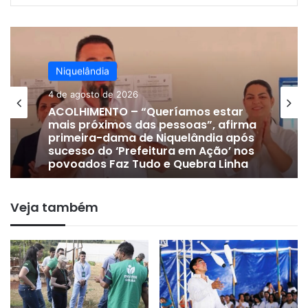
Niquelândia
Niquelândia
24 de julho de 2026
DE OLHO EM 2028 | Vice-prefeito
4 de agosto de 2026
Gervam Freitas oficializa apoio a
Lissauer Vieira após rompimento
com prefeito em Niquelândia
Veja também
ACOLHIMENTO – “Queríamos estar
mais próximos das pessoas”, afirma
primeira-dama de Niquelândia após
sucesso do ‘Prefeitura em Ação’ nos
povoados Faz Tudo e Quebra Linha