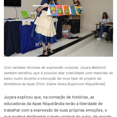
Com variadas técnicas de expressão corporal, Juçara Batichoti
também detalhou que é possível aliar criatividade com materiais de
baixo custo durante a execução da nova fase do projeto da
Kombiteca da Apae [Foto: Elaine Alves/Supercom Niquelândia]
Juçara explicou que, na contação de histórias, as
educadoras da Apae Niquelândia terão a liberdade de
trabalhar com a expressão de suas próprias emoções, o
que poderá abrilhantar o texto original do autor, de acordo