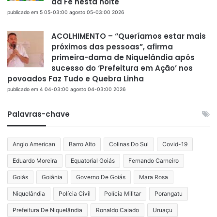
da Fé nesta noite
publicado em 5 05-03:00 agosto 05-03:00 2026
ACOLHIMENTO – “Queríamos estar mais
próximos das pessoas”, afirma
primeira-dama de Niquelândia após
sucesso do ‘Prefeitura em Ação’ nos
povoados Faz Tudo e Quebra Linha
publicado em 4 04-03:00 agosto 04-03:00 2026
Palavras-chave
Anglo American
Barro Alto
Colinas Do Sul
Covid-19
Eduardo Moreira
Equatorial Goiás
Fernando Carneiro
Goiás
Goiânia
Governo De Goiás
Mara Rosa
Niquelândia
Polícia Civil
Polícia Militar
Porangatu
Prefeitura De Niquelândia
Ronaldo Caiado
Uruaçu