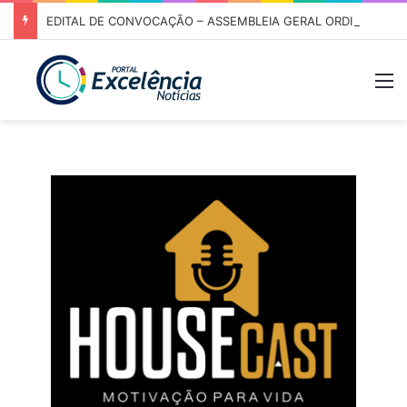
EDITAL DE CONVOCAÇÃO – ASSEMBLEIA GERAL ORDINÁRIA 01/2026 – ASSOCIAÇÃO DOS CORREDORES DE NIQUELÂNDIA (ACN)
M