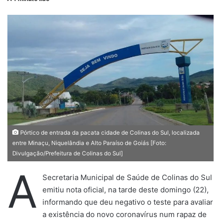
n
d
e
u
m
e
-
m
a
i
l
Pórtico de entrada da pacata cidade de Colinas do Sul, localizada
entre Minaçu, Niquelândia e Alto Paraíso de Goiás [Foto:
Divulgação/Prefeitura de Colinas do Sul]
A
Secretaria Municipal de Saúde de Colinas do Sul
emitiu nota oficial, na tarde deste domingo (22),
informando que deu negativo o teste para avaliar
a existência do novo coronavírus num rapaz de