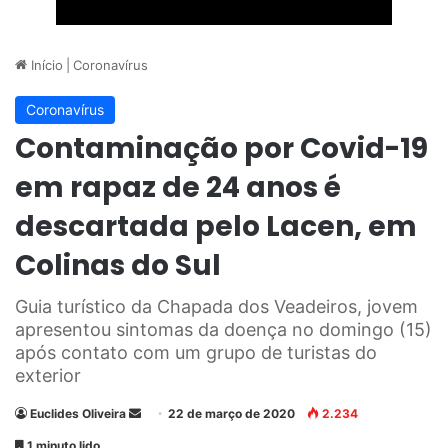
Início
|
Coronavírus
Coronavírus
Contaminação por Covid-19
em rapaz de 24 anos é
descartada pelo Lacen, em
Colinas do Sul
Guia turístico da Chapada dos Veadeiros, jovem
apresentou sintomas da doença no domingo (15)
após contato com um grupo de turistas do
exterior
Euclides Oliveira
M
22 de março de 2020
2.234
a
1 minuto lido