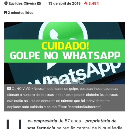
Euclides Oliveira
M
13 de abril de 2019
3.484
a
2 minutos lidos
n
d
e
u
m
e
-
m
a
i
l
OLHO VIVO - Nessa modalidade de golpe, pessoas inescrupulosas
clonam o número de pessoas inocentes e pedem dinheiro às pessoas
que estão na lista de contatos do número que foi indevidamente
copiado: todo cuidado é pouco [Foto: Reprodução/Internet]
ma
empresária
de 57 anos –
proprietária de
uma farmácia
na região central de Niquelândia