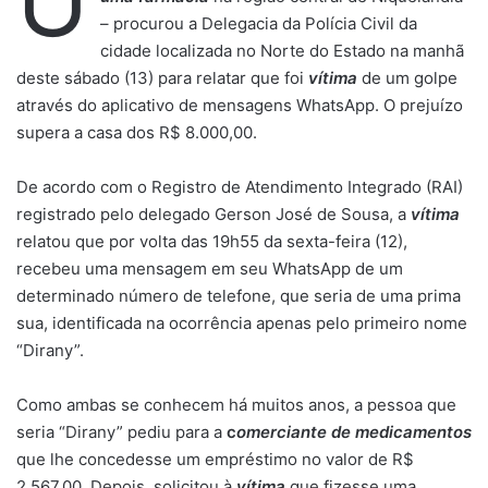
U
– procurou a Delegacia da Polícia Civil da
cidade localizada no Norte do Estado na manhã
deste sábado (13) para relatar que foi
vítima
de um golpe
através do aplicativo de mensagens WhatsApp. O prejuízo
supera a casa dos R$ 8.000,00.
De acordo com o Registro de Atendimento Integrado (RAI)
registrado pelo delegado Gerson José de Sousa, a
vítima
relatou que por volta das 19h55 da sexta-feira (12),
recebeu uma mensagem em seu WhatsApp de um
determinado número de telefone, que seria de uma prima
sua, identificada na ocorrência apenas pelo primeiro nome
“Dirany”.
Como ambas se conhecem há muitos anos, a pessoa que
seria “Dirany” pediu para a
c
omerciante de medicamentos
que lhe concedesse um empréstimo no valor de R$
2.567,00. Depois, solicitou à
vítima
que fizesse uma