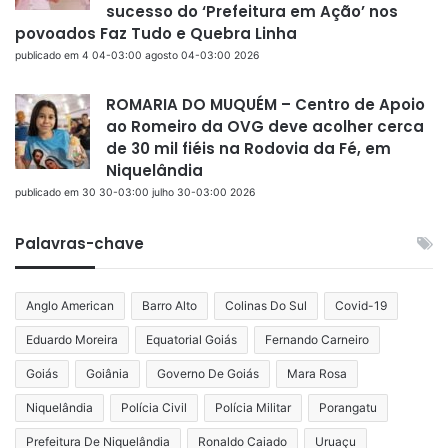
sucesso do ‘Prefeitura em Ação’ nos
povoados Faz Tudo e Quebra Linha
publicado em 4 04-03:00 agosto 04-03:00 2026
ROMARIA DO MUQUÉM – Centro de Apoio
ao Romeiro da OVG deve acolher cerca
de 30 mil fiéis na Rodovia da Fé, em
Niquelândia
publicado em 30 30-03:00 julho 30-03:00 2026
Palavras-chave
Anglo American
Barro Alto
Colinas Do Sul
Covid-19
Eduardo Moreira
Equatorial Goiás
Fernando Carneiro
Goiás
Goiânia
Governo De Goiás
Mara Rosa
Niquelândia
Polícia Civil
Polícia Militar
Porangatu
Prefeitura De Niquelândia
Ronaldo Caiado
Uruaçu