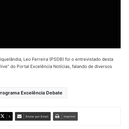
Carmem Lúcia Ferreira abriu a série
de ‘lives’ com os pré-candidatos a
prefeito de Niquelândia
Programa Excelência Debate com
a vereadora e pré-candidata a
reeleição, Iris Rincon (DEM)
quelândia, Leo Ferreira (PSDB) foi o entrevistado desta
live” do Portal Excelência Notícias, falando de diversos
Eleições 2020 – Fernanda Spíndola
no Programa Excelência Debate
rograma Excelência Debate
Adicional Noturno – O processo
judicial contra a Votorantim metais
X
Enviar por Email
Imprimir
Programa Excelência Debate com