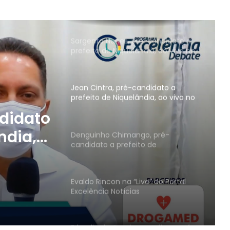
Wesley Campos, secretário
municipal de Educação em
Niquelândia
Sargento Nunes, pré-candidato a
prefeito de Niquelândia, ao vivo no
Programa Excelência Debate
Jean Cintra, pré-candidato a
prefeito de Niquelândia, ao vivo no
Programa Excelência Debate
ndidato
ndia,
Denguinho Chimango, pré-
candidato a prefeito de
Niquelândia, no Programa
Excelência Debate
Evaldo Rincon na “Live” do Portal
Excelência Notícias
Erlandio da Gamboa reafirma pré-