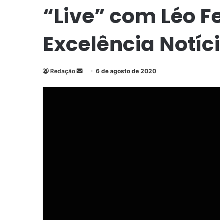
“Live” com Léo Fe
Excelência Notíc
Redação
M
6 de agosto de 2020
a
n
d
e
u
m
e
-
m
a
i
l