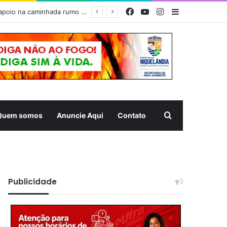
Facebook
YouTube
Instagram
Barra Latera
PÃO, FÉ E SOLIDARIEDADE – Prefeitura de Niquelândia recebe romeiros com forte estrutura de apoio na caminhada rumo ao Muquém
Pesquisar
Quem somos
Anuncie Aqui
Contato
Publicidade