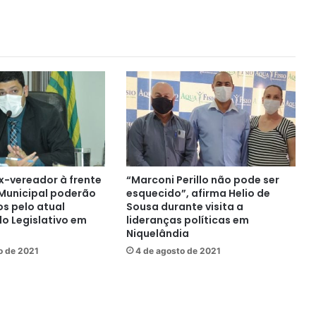
candidatura a prefeito na live do
Portal Excelência Notícias
Carmem Lúcia Ferreira abriu a série
de ‘lives’ com os pré-candidatos a
prefeito de Niquelândia
Programa Excelência Debate com
a vereadora e pré-candidata a
reeleição, Iris Rincon (DEM)
x-vereador à frente
“Marconi Perillo não pode ser
Eleições 2020 – Fernanda Spíndola
Municipal poderão
esquecido”, afirma Helio de
no Programa Excelência Debate
os pelo atual
Sousa durante visita a
do Legislativo em
lideranças políticas em
Niquelândia
ro de 2021
4 de agosto de 2021
Adicional Noturno – O processo
judicial contra a Votorantim metais