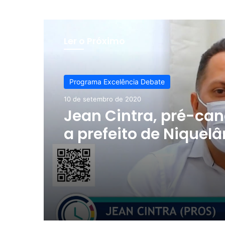
Ler o Próximo
Programa Excelência Debate
10 de setembro de 2020
Jean Cintra, pré-ca
a prefeito de Niquelâ
ao vivo no Programa
Excelência Debate