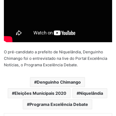
m
e
-
m
a
i
l
O pré-candidato a prefeito de Niquelândia, Denguinho
Chimango foi o entrevistado na live do Portal Excelência
Notícias, o Programa Excelência Debate.
Denguinho Chimango
Eleições Municipais 2020
Niquelândia
Programa Excelência Debate