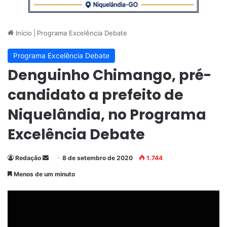
Início
|
Programa Excelência Debate
Programa Excelência Debate
Denguinho Chimango, pré-
candidato a prefeito de
Niquelândia, no Programa
Excelência Debate
Redação
M
8 de setembro de 2020
1.744
a
Menos de um minuto
n
d
e
u