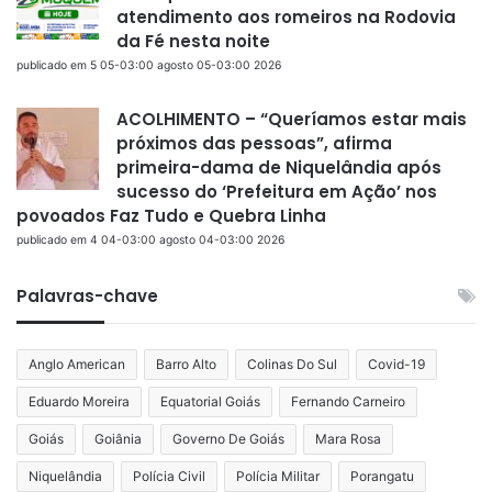
atendimento aos romeiros na Rodovia
da Fé nesta noite
publicado em 5 05-03:00 agosto 05-03:00 2026
ACOLHIMENTO – “Queríamos estar mais
próximos das pessoas”, afirma
primeira-dama de Niquelândia após
sucesso do ‘Prefeitura em Ação’ nos
povoados Faz Tudo e Quebra Linha
publicado em 4 04-03:00 agosto 04-03:00 2026
Palavras-chave
Anglo American
Barro Alto
Colinas Do Sul
Covid-19
Eduardo Moreira
Equatorial Goiás
Fernando Carneiro
Goiás
Goiânia
Governo De Goiás
Mara Rosa
Niquelândia
Polícia Civil
Polícia Militar
Porangatu