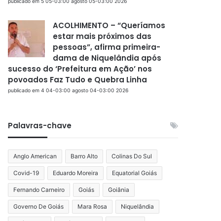
publicado em 5 05-03:00 agosto 05-03:00 2026
ACOLHIMENTO – “Queríamos
estar mais próximos das
pessoas”, afirma primeira-
dama de Niquelândia após
sucesso do ‘Prefeitura em Ação’ nos
povoados Faz Tudo e Quebra Linha
publicado em 4 04-03:00 agosto 04-03:00 2026
Palavras-chave
Anglo American
Barro Alto
Colinas Do Sul
Covid-19
Eduardo Moreira
Equatorial Goiás
Fernando Carneiro
Goiás
Goiânia
Governo De Goiás
Mara Rosa
Niquelândia