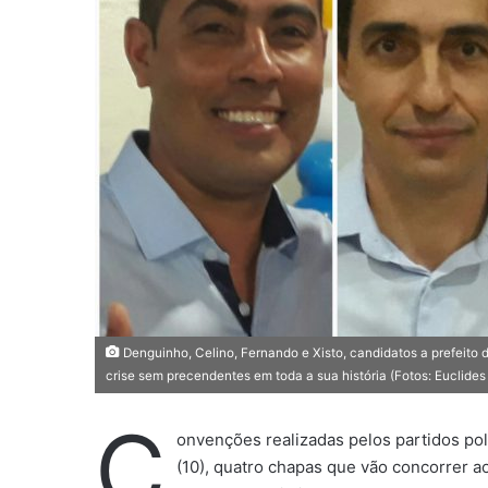
m
e
-
m
a
i
l
Denguinho, Celino, Fernando e Xisto, candidatos a prefeito
crise sem precendentes em toda a sua história (Fotos: Euclides
C
onvenções realizadas pelos partidos polí
(10), quatro chapas que vão concorrer a