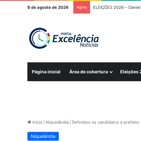
8 de agosto de 2026
Agora
Página inicial
Área de cobertura
Eleições
Início
|
Niquelândia
|
Definidos os candidatos a prefeito
Niquelândia