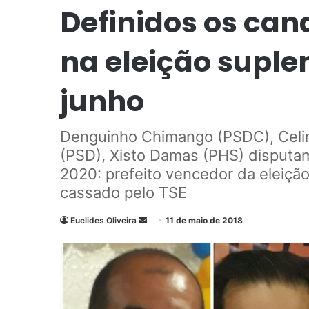
Definidos os cand
na eleição suple
junho
Denguinho Chimango (PSDC), Celin
(PSD), Xisto Damas (PHS) disput
2020: prefeito vencedor da eleiçã
cassado pelo TSE
Euclides Oliveira
M
11 de maio de 2018
a
n
d
e
u