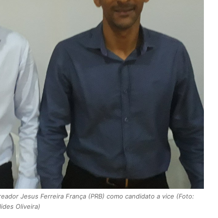
reador Jesus Ferreira França (PRB) como candidato a vice (Foto:
ides Oliveira)