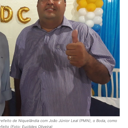
efeito de Niquelândia com João Júnior Leal (PMN), o Boda, como
feito (Foto: Euclides Oliveira)