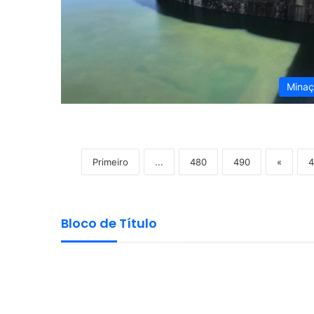
Mina
Primeiro
...
480
490
«
4
Bloco de Título