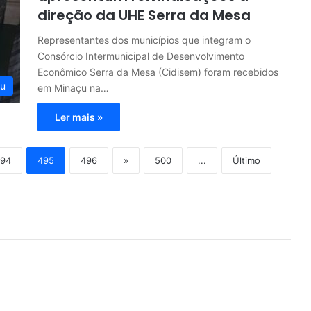
direção da UHE Serra da Mesa
Representantes dos municípios que integram o
Consórcio Intermunicipal de Desenvolvimento
Econômico Serra da Mesa (Cidisem) foram recebidos
çu
em Minaçu na…
Ler mais »
94
495
496
»
500
...
Último