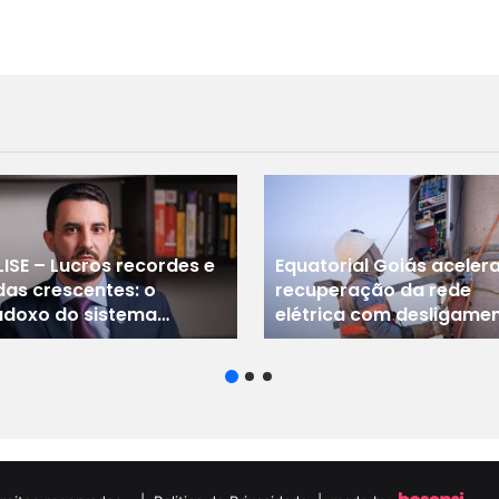
ISE – Lucros recordes e
Equatorial Goiás aceler
das crescentes: o
recuperação da rede
adoxo do sistema
elétrica com desligame
nceiro brasileiro
programados: Norte lid
ações da companhia