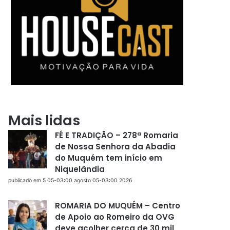
Mais lidas
FÉ E TRADIÇÃO – 278ª Romaria
de Nossa Senhora da Abadia
do Muquém tem início em
Niquelândia
publicado em 5 05-03:00 agosto 05-03:00 2026
ROMARIA DO MUQUÉM – Centro
de Apoio ao Romeiro da OVG
deve acolher cerca de 30 mil