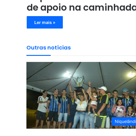
de apoio na caminhad
Ler mais »
Outras notícias
Niquelând