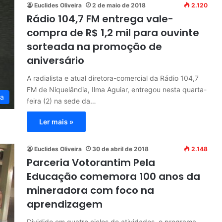
Euclides Oliveira
2 de maio de 2018
2.120
Rádio 104,7 FM entrega vale-
compra de R$ 1,2 mil para ouvinte
sorteada na promoção de
aniversário
A radialista e atual diretora-comercial da Rádio 104,7
FM de Niquelândia, Ilma Aguiar, entregou nesta quarta-
ia
feira (2) na sede da…
Ler mais »
Euclides Oliveira
30 de abril de 2018
2.148
Parceria Votorantim Pela
Educação comemora 100 anos da
mineradora com foco na
aprendizagem
Dividido em quatro ciclos de atividades, o programa