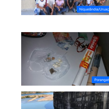
Niquelândia/Urua
Poranga