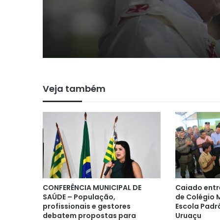
domingo de Páscoa,
evidenciou fragilida
pontífice antes de s
morte hoje, aos 88 a
Veja também
CONFERÊNCIA MUNICIPAL DE
Caiado entr
SAÚDE – População,
de Colégio M
profissionais e gestores
Escola Padr
debatem propostas para
Uruaçu