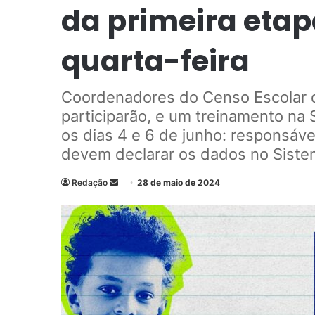
da primeira eta
quarta-feira
Coordenadores do Censo Escolar 
participarão, e um treinamento na
os dias 4 e 6 de junho: responsáve
devem declarar os dados no Siste
Redação
M
28 de maio de 2024
a
n
d
e
u
m
e