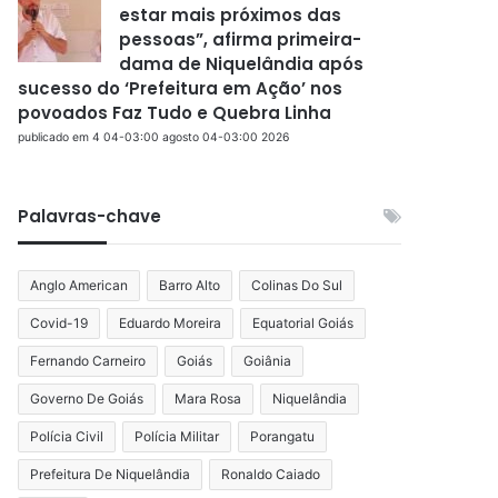
estar mais próximos das
pessoas”, afirma primeira-
dama de Niquelândia após
sucesso do ‘Prefeitura em Ação’ nos
povoados Faz Tudo e Quebra Linha
publicado em 4 04-03:00 agosto 04-03:00 2026
Palavras-chave
Anglo American
Barro Alto
Colinas Do Sul
Covid-19
Eduardo Moreira
Equatorial Goiás
Fernando Carneiro
Goiás
Goiânia
Governo De Goiás
Mara Rosa
Niquelândia
Polícia Civil
Polícia Militar
Porangatu
Prefeitura De Niquelândia
Ronaldo Caiado