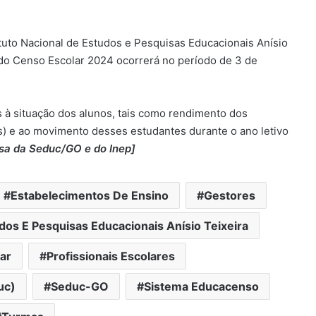
ituto Nacional de Estudos e Pesquisas Educacionais Anísio
a do Censo Escolar 2024 ocorrerá no período de 3 de
 à situação dos alunos, tais como rendimento dos
) e ao movimento desses estudantes durante o ano letivo
Associações Comerciais do Norte
sa da Seduc/GO e do Inep]
Goiano se posicionam em carta
aberta sobre Covid-19 e lockdown
Estabelecimentos De Ensino
Gestores
Fanatismo político: devoção cega
ou verdade absoluta?
udos E Pesquisas Educacionais Anísio Teixeira
ar
Profissionais Escolares
Os desafios de ser prefeito e
vereador em Niquelândia após a
uc)
Seduc-GO
Sistema Educacenso
pandemia