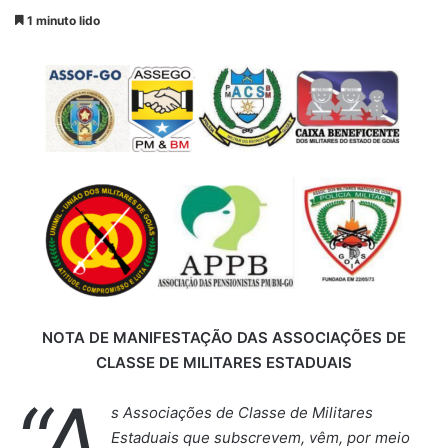
a
1 minuto lido
n
d
e
u
m
e
-
m
a
i
l
NOTA DE MANIFESTAÇÃO DAS ASSOCIAÇÕES DE
CLASSE DE MILITARES ESTADUAIS
“A
s Associações de Classe de Militares
Estaduais que subscrevem, vêm, por meio