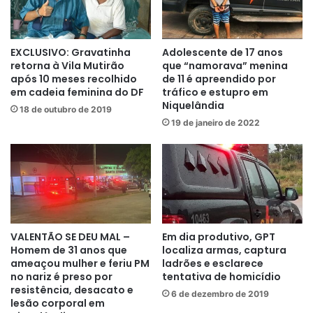
EXCLUSIVO: Gravatinha
Adolescente de 17 anos
retorna à Vila Mutirão
que “namorava” menina
após 10 meses recolhido
de 11 é apreendido por
em cadeia feminina do DF
tráfico e estupro em
Niquelândia
18 de outubro de 2019
19 de janeiro de 2022
VALENTÃO SE DEU MAL –
Em dia produtivo, GPT
Homem de 31 anos que
localiza armas, captura
ameaçou mulher e feriu PM
ladrões e esclarece
no nariz é preso por
tentativa de homicídio
resistência, desacato e
6 de dezembro de 2019
lesão corporal em