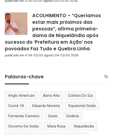
publicado em 5 05-03:00 agosto 05-03:00 2026
ACOLHIMENTO – “Queríamos
estar mais próximos das
pessoas”, afirma primeira-
dama de Niquelândia após
sucesso do ‘Prefeitura em Ação’ nos
povoados Faz Tudo e Quebra Linha
publicado em 4 04-03:00 agosto 04-03:00 2026
Palavras-chave
Anglo American
Barro Alto
Colinas Do Sul
Covid-19
Eduardo Moreira
Equatorial Goiás
Fernando Carneiro
Goiás
Goiânia
Governo De Goiás
Mara Rosa
Niquelândia