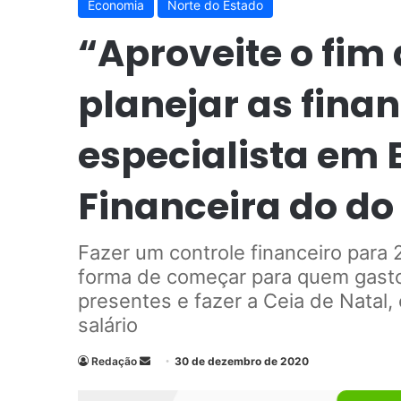
Economia
Norte do Estado
“Aproveite o fim
planejar as finan
especialista em
Financeira do do 
Fazer um controle financeiro para 20
forma de começar para quem gasto
presentes e fazer a Ceia de Natal,
salário
Redação
M
30 de dezembro de 2020
a