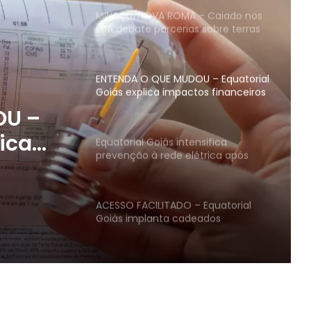
MINAÇU/NOVA ROMA – Caiado nos
EUA debate parcerias sobre terras
raras com número 2 da diplomacia
norte-americana
ENTENDA O QUE MUDOU – Equatorial
Goiás explica impactos financeiros
que provocaram aumento no valor
OU –
da conta de energia
lica
Equatorial Goiás intensifica
prevenção à rede elétrica após
s que
salto de 48% nas queimadas no
primeiro semestre
o no
ACESSO FACILITADO – Equatorial
ergia
Goiás implanta cadeados
numéricos em porteiras da zona
rural no Norte do Estado
Colaboradores da Niqturbo
Telecom agora contam com vale-
alimentação em todas as unidades
da empresa