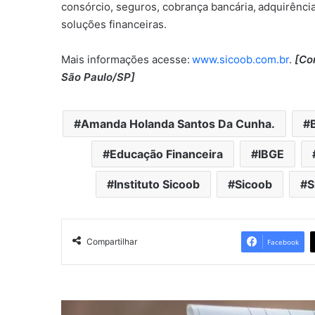
consórcio, seguros, cobrança bancária, adquirênci
soluções financeiras.
Mais informações acesse:
www.sicoob.com.br
.
[Co
São Paulo/SP]
Amanda Holanda Santos Da Cunha.
Educação Financeira
IBGE
Instituto Sicoob
Sicoob
S
Compartilhar
Facebook