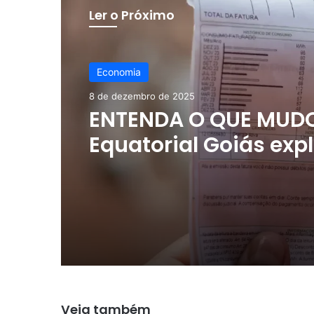
Ler o Próximo
Economia
8 de dezembro de 2025
ENTENDA O QUE MUD
Equatorial Goiás exp
impactos financeiro
provocaram aument
valor da conta de en
Veja também