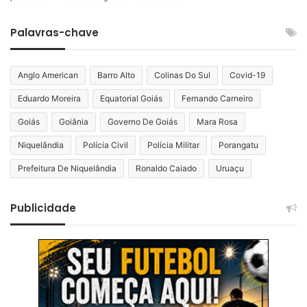
Palavras-chave
Anglo American
Barro Alto
Colinas Do Sul
Covid-19
Eduardo Moreira
Equatorial Goiás
Fernando Carneiro
Goiás
Goiânia
Governo De Goiás
Mara Rosa
Niquelândia
Polícia Civil
Polícia Militar
Porangatu
Prefeitura De Niquelândia
Ronaldo Caiado
Uruaçu
Publicidade