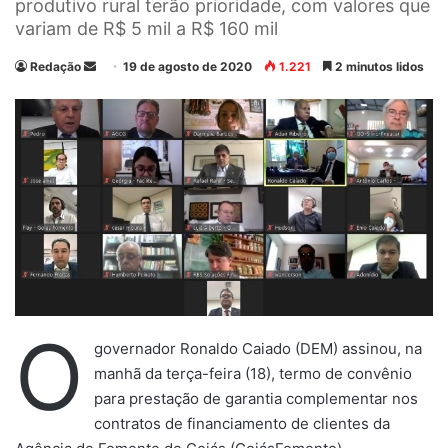
produtivo rural terão prioridade, com valores que
variam de R$ 5 mil a R$ 160 mil
Redação
M
19 de agosto de 2020
1.221
2 minutos lidos
a
n
d
e
u
m
e
-
m
a
i
O
governador Ronaldo Caiado (DEM) assinou, na
l
manhã da terça-feira (18), termo de convênio
para prestação de garantia complementar nos
contratos de financiamento de clientes da