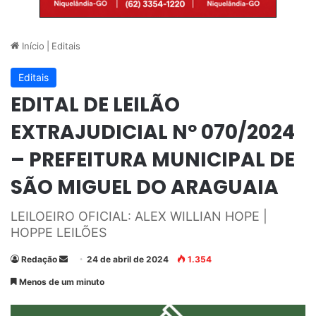
Início
|
Editais
Editais
EDITAL DE LEILÃO
EXTRAJUDICIAL Nº 070/2024
– PREFEITURA MUNICIPAL DE
SÃO MIGUEL DO ARAGUAIA
LEILOEIRO OFICIAL: ALEX WILLIAN HOPE |
HOPPE LEILÕES
Redação
M
24 de abril de 2024
1.354
a
Menos de um minuto
n
d