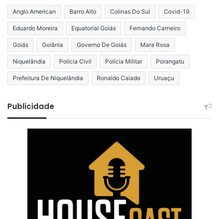
Anglo American
Barro Alto
Colinas Do Sul
Covid-19
Eduardo Moreira
Equatorial Goiás
Fernando Carneiro
Goiás
Goiânia
Governo De Goiás
Mara Rosa
Niquelândia
Polícia Civil
Polícia Militar
Porangatu
Prefeitura De Niquelândia
Ronaldo Caiado
Uruaçu
Publicidade