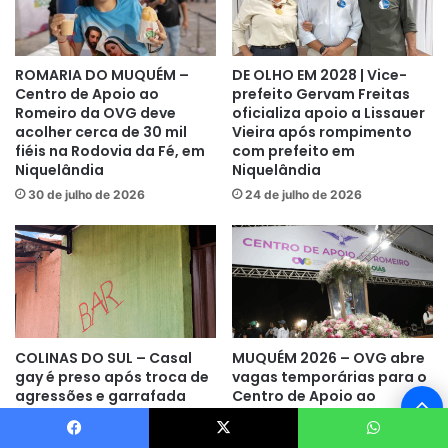
ROMARIA DO MUQUÉM –
DE OLHO EM 2028 | Vice-
Centro de Apoio ao
prefeito Gervam Freitas
Romeiro da OVG deve
oficializa apoio a Lissauer
acolher cerca de 30 mil
Vieira após rompimento
fiéis na Rodovia da Fé, em
com prefeito em
Niquelândia
Niquelândia
30 de julho de 2026
24 de julho de 2026
COLINAS DO SUL – Casal
MUQUÉM 2026 – OVG abre
gay é preso após troca de
vagas temporárias para o
agressões e garrafada
Centro de Apoio ao
B
durante Festa da Caçada
Romeiro na Rodovia da Fé,
da Rainha
em Niquelândia
V