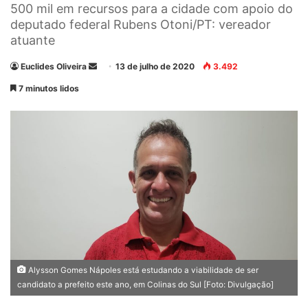
500 mil em recursos para a cidade com apoio do
deputado federal Rubens Otoni/PT: vereador
atuante
Euclides Oliveira
M
13 de julho de 2020
3.492
a
7 minutos lidos
n
d
e
u
m
e
-
m
a
i
l
Alysson Gomes Nápoles está estudando a viabilidade de ser
candidato a prefeito este ano, em Colinas do Sul [Foto: Divulgação]