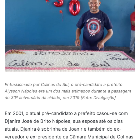
Entusiasmado por Colinas do Sul, o pré-candidato a prefeito
Alysson Nápoles era um dos mais animados durante a passagem
do 30º aniversário da cidade, em 2019 [Foto: Divulgação]
Em 2001, o atual pré-candidato a prefeito casou-se com
Djanira José de Brito Nápoles, sua esposa até os dias
atuais. Djanira é sobrinha de Joanir e também do ex-
vereador e ex-presidente da Câmara Municipal de Colinas