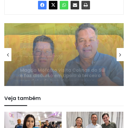
Colinas do Sul
23 de agosto de 2024
Onofre Paulista lidera pesquisa do
Instituto Goyazes na disputa pela
Prefeitura de Colinas do Sul
Veja também