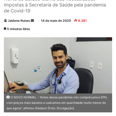
impostas à Secretaria de Saúde pela pandemia
de Covid-19
Jaldene Nunes
M
14 de maio de 2020
4.381
a
5 minutos lidos
n
d
e
u
m
e
-
m
a
i
l
O NOVO NORMAL - “Antes dessa pandemia nós comprávamos EPI’s
com preços mais baratos e usávamos em quantidade muito menor do
que agora”, afirmou Gledson [Foto: Divulgação]