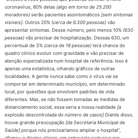
coronavírus, 80% delas
(algo em torno de 25.200
moradores)
serão pacientes assintomáticos
[sem sintomas
visíveis]
. Outros 20% (
cerca de 6.300 pessoas)
vão
apresentar sintomas. Desse número, pelo menos 10%
(630
pessoas)
vão precisar de hospitalização. Dessas 630, um
percentual de 3%
(cerca de 19 pessoas)
terá chance do
quadro clínico evoluir com gravidade e vão precisar de
atenção especializada num hospital de referência. Isso é
apenas uma estatística, olhando gráficos de outras
localidades. A gente nunca sabe como o vírus vai se
comportar em determinado município, em determinado
local, por questões que envolvem padrões de vida
diferentes. Mas, se não fossem tomadas as medidas de
distanciamento social, essa seria a nossa realidade
[a
explosão descontrolada do número de casos]
Diante disso,
houve grande preocupação
[da Secretaria Municipal de
Saúde]
porque nós precisaríamos ampliar o hospital”,
afirmou o diretor-clínico, em entrevista exclusiva por