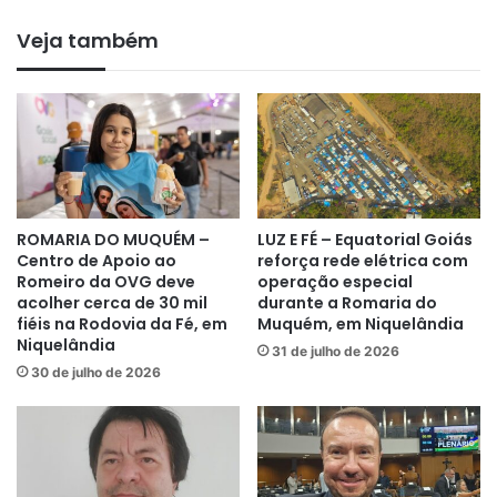
DE OLHO EM 2028 | Vice-prefeito
sucesso do ‘Prefeitura em Ação’ nos
Gervam Freitas oficializa apoio a
povoados Faz Tudo e Quebra Linha
Veja também
Lissauer Vieira após rompimento
com prefeito em Niquelândia
ROMARIA DO MUQUÉM –
LUZ E FÉ – Equatorial Goiás
Centro de Apoio ao
reforça rede elétrica com
Romeiro da OVG deve
operação especial
acolher cerca de 30 mil
durante a Romaria do
fiéis na Rodovia da Fé, em
Muquém, em Niquelândia
Niquelândia
31 de julho de 2026
30 de julho de 2026