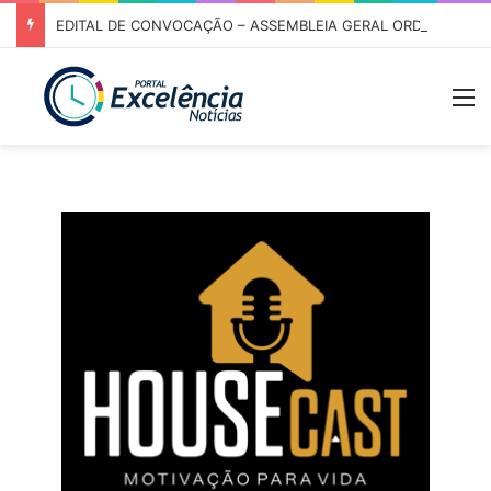
EDITAL DE CONVOCAÇÃO – ASSEMBLEIA GERAL ORDINÁRIA 01/2026 – ASSOCIAÇÃO DOS CORREDORES DE NIQUELÂNDIA (ACN)
M