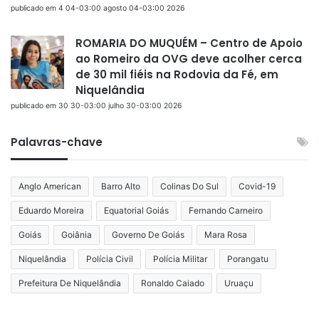
publicado em 4 04-03:00 agosto 04-03:00 2026
ROMARIA DO MUQUÉM – Centro de Apoio
ao Romeiro da OVG deve acolher cerca
de 30 mil fiéis na Rodovia da Fé, em
Niquelândia
publicado em 30 30-03:00 julho 30-03:00 2026
Palavras-chave
Anglo American
Barro Alto
Colinas Do Sul
Covid-19
Eduardo Moreira
Equatorial Goiás
Fernando Carneiro
Goiás
Goiânia
Governo De Goiás
Mara Rosa
Niquelândia
Polícia Civil
Polícia Militar
Porangatu
Prefeitura De Niquelândia
Ronaldo Caiado
Uruaçu