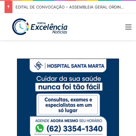
EDITAL DE CONVOCAÇÃO – ASSEMBLEIA GERAL ORDINÁRIA 01/2026 – ASSOCIAÇÃO DOS CORREDORES DE NIQUELÂNDIA (ACN)
M