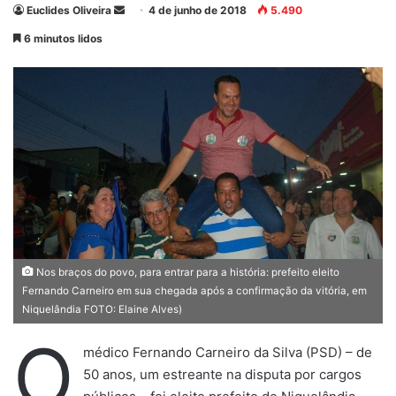
Euclides Oliveira
M
4 de junho de 2018
5.490
a
6 minutos lidos
n
d
e
u
m
e
-
m
a
i
l
Nos braços do povo, para entrar para a história: prefeito eleito
Fernando Carneiro em sua chegada após a confirmação da vitória, em
Niquelândia FOTO: Elaine Alves)
O
médico Fernando Carneiro da Silva (PSD) – de
50 anos, um estreante na disputa por cargos