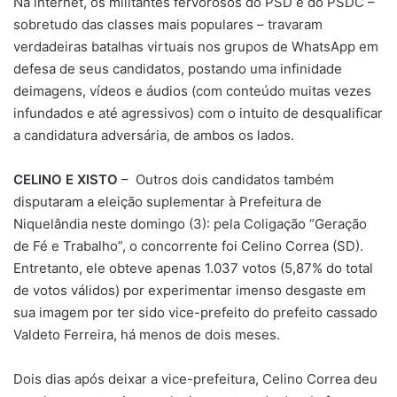
Na internet, os militantes fervorosos do PSD e do PSDC –
sobretudo das classes mais populares – travaram
verdadeiras batalhas virtuais nos grupos de WhatsApp em
defesa de seus candidatos, postando uma infinidade
deimagens, vídeos e áudios (com conteúdo muitas vezes
infundados e até agressivos) com o intuito de desqualificar
a candidatura adversária, de ambos os lados.
CELINO E XISTO
– Outros dois candidatos também
disputaram a eleição suplementar à Prefeitura de
Niquelândia neste domingo (3): pela Coligação “Geração
de Fé e Trabalho”, o concorrente foi Celino Correa (SD).
Entretanto, ele obteve apenas 1.037 votos (5,87% do total
de votos válidos) por experimentar imenso desgaste em
sua imagem por ter sido vice-prefeito do prefeito cassado
Valdeto Ferreira, há menos de dois meses.
Dois dias após deixar a vice-prefeitura, Celino Correa deu