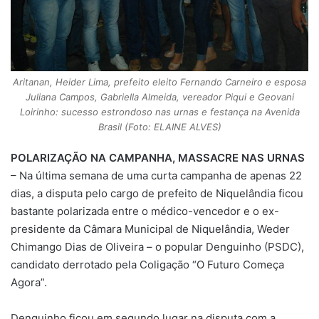
Aritanan, Heider Lima, prefeito eleito Fernando Carneiro e esposa
Juliana Campos, Gabriella Almeida, vereador Piqui e Geovani
Loirinho: sucesso estrondoso nas urnas e festança na Avenida
Brasil (Foto: ELAINE ALVES)
POLARIZAÇÃO NA CAMPANHA, MASSACRE NAS URNAS
– Na última semana de uma curta campanha de apenas 22
dias, a disputa pelo cargo de prefeito de Niquelândia ficou
bastante polarizada entre o médico-vencedor e o ex-
presidente da Câmara Municipal de Niquelândia, Weder
Chimango Dias de Oliveira – o popular Denguinho (PSDC),
candidato derrotado pela Coligação “O Futuro Começa
Agora”.
Denguinho ficou em segundo lugar na disputa com a