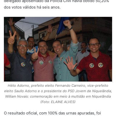
delegado aposentado da Polícia Civil havia obtido 50,20%
dos votos válidos há seis anos.
Hélio Adorno, prefeito eleito Fernando Carneiro, vice-prefeito
eleito Saullo Adorno e o presidente do PSD Jovem de Niquelândia,
William Novais: comemoração em meio à multidão em Niquelãndia
(Foto: ELAINE ALVES)
O resultado oficial, com 100% das urnas apuradas, foi