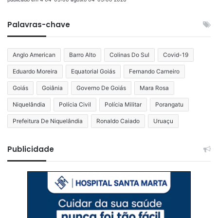
Palavras-chave
Anglo American
Barro Alto
Colinas Do Sul
Covid-19
Eduardo Moreira
Equatorial Goiás
Fernando Carneiro
Goiás
Goiânia
Governo De Goiás
Mara Rosa
Niquelândia
Polícia Civil
Polícia Militar
Porangatu
Prefeitura De Niquelândia
Ronaldo Caiado
Uruaçu
Publicidade