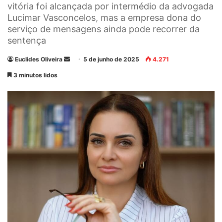
vitória foi alcançada por intermédio da advogada
Lucimar Vasconcelos, mas a empresa dona do
serviço de mensagens ainda pode recorrer da
sentença
Euclides Oliveira
M
5 de junho de 2025
4.271
a
3 minutos lidos
n
d
e
u
m
e
-
m
a
i
l