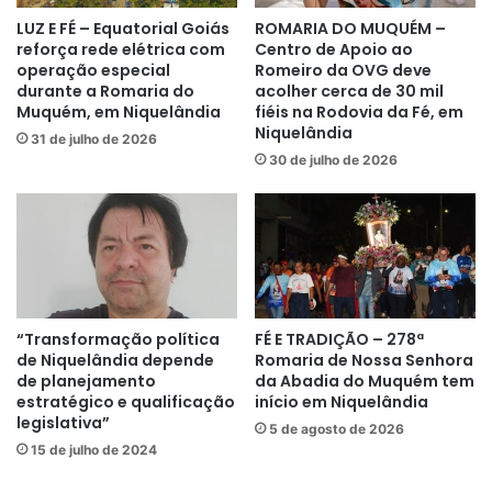
LUZ E FÉ – Equatorial Goiás
ROMARIA DO MUQUÉM –
reforça rede elétrica com
Centro de Apoio ao
operação especial
Romeiro da OVG deve
durante a Romaria do
acolher cerca de 30 mil
Muquém, em Niquelândia
fiéis na Rodovia da Fé, em
Niquelândia
31 de julho de 2026
30 de julho de 2026
“Transformação política
FÉ E TRADIÇÃO – 278ª
de Niquelândia depende
Romaria de Nossa Senhora
de planejamento
da Abadia do Muquém tem
estratégico e qualificação
início em Niquelândia
legislativa”
5 de agosto de 2026
15 de julho de 2024