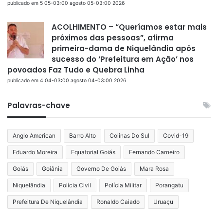
publicado em 5 05-03:00 agosto 05-03:00 2026
ACOLHIMENTO – “Queríamos estar mais
próximos das pessoas”, afirma
primeira-dama de Niquelândia após
sucesso do ‘Prefeitura em Ação’ nos
povoados Faz Tudo e Quebra Linha
publicado em 4 04-03:00 agosto 04-03:00 2026
Palavras-chave
Anglo American
Barro Alto
Colinas Do Sul
Covid-19
Eduardo Moreira
Equatorial Goiás
Fernando Carneiro
Goiás
Goiânia
Governo De Goiás
Mara Rosa
Niquelândia
Polícia Civil
Polícia Militar
Porangatu
Prefeitura De Niquelândia
Ronaldo Caiado
Uruaçu