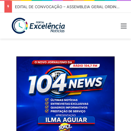
EDITAL DE CONVOCAÇÃO – ASSEMBLEIA GERAL ORDINÁRIA 01/2026 – ASSOCIAÇÃO DOS CORREDORES DE NIQUELÂNDIA (ACN)
M