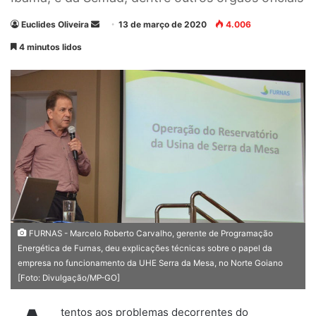
Euclides Oliveira
M
13 de março de 2020
4.006
a
4 minutos lidos
n
d
e
u
m
e
-
m
a
i
l
FURNAS - Marcelo Roberto Carvalho, gerente de Programação
Energética de Furnas, deu explicações técnicas sobre o papel da
empresa no funcionamento da UHE Serra da Mesa, no Norte Goiano
[Foto: Divulgação/MP-GO]
tentos aos problemas decorrentes do