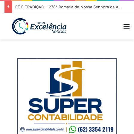
FÉ E TRADIÇÃO – 278ª Romaria de Nossa Senhora da Abadia do Muquém tem início em Niquelândia
M