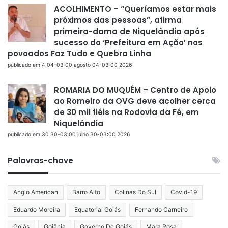
ACOLHIMENTO – “Queríamos estar mais
próximos das pessoas”, afirma
primeira-dama de Niquelândia após
sucesso do ‘Prefeitura em Ação’ nos
povoados Faz Tudo e Quebra Linha
publicado em 4 04-03:00 agosto 04-03:00 2026
ROMARIA DO MUQUÉM – Centro de Apoio
ao Romeiro da OVG deve acolher cerca
de 30 mil fiéis na Rodovia da Fé, em
Niquelândia
publicado em 30 30-03:00 julho 30-03:00 2026
Palavras-chave
Anglo American
Barro Alto
Colinas Do Sul
Covid-19
Eduardo Moreira
Equatorial Goiás
Fernando Carneiro
Goiás
Goiânia
Governo De Goiás
Mara Rosa