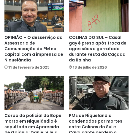
OPINIÃO – O desserviço da
COLINAS DO SUL – Casal
Assessoria de
gay é preso após troca de
Comunicação da PM na
agressões e garrafada
capital com a imprensa de
durante Festa da Caçada
Niquelândia
da Rainha
11 de fevereiro de 2025
13 de julho de 2026
Corpo do policial do Bope
PMs de Niquelândia
morto em Niquelândia é
condenados por mortes
sepultado em Aparecida
entre Colinas do Sul e
de Goiânia: Daniel Vilela
Cavalcante perdem o