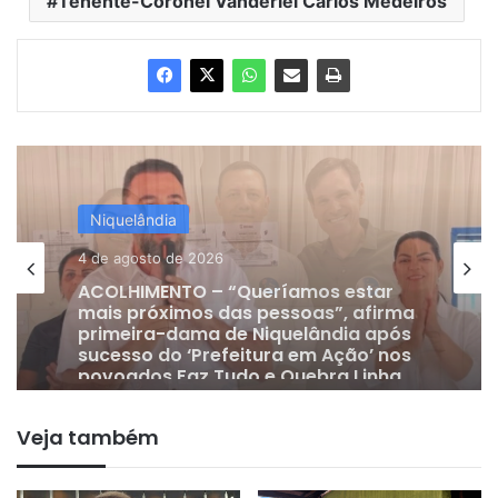
Tenente-Coronel Vanderlei Carlos Medeiros
Niquelândia
24 de julho de 2026
DE OLHO EM 2028 | Vice-prefeito
Gervam Freitas oficializa apoio a
Lissauer Vieira após rompimento
com prefeito em Niquelândia
Veja também