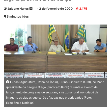
Jaldene Nunes
M
2 de fevereiro de 2020
2.175
a
5 minutos lidos
n
d
e
u
m
e
-
m
a
i
l
Lucas (Agricultura), Ronaldo (Acin), Cirino (Sindicato Rural), Zé Mário
(presidente da Faeg) e Diego (Sindicato Rural) durante o evento de
lançamento de programa de segurança na zona rural: no rodapé da
imagem, as placas que serão afixadas nas propriedades [Foto:
Excelência Notícias]