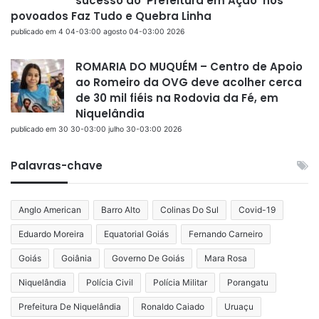
sucesso do ‘Prefeitura em Ação’ nos
povoados Faz Tudo e Quebra Linha
publicado em 4 04-03:00 agosto 04-03:00 2026
ROMARIA DO MUQUÉM – Centro de Apoio
ao Romeiro da OVG deve acolher cerca
de 30 mil fiéis na Rodovia da Fé, em
Niquelândia
publicado em 30 30-03:00 julho 30-03:00 2026
Palavras-chave
Anglo American
Barro Alto
Colinas Do Sul
Covid-19
Eduardo Moreira
Equatorial Goiás
Fernando Carneiro
Goiás
Goiânia
Governo De Goiás
Mara Rosa
Niquelândia
Polícia Civil
Polícia Militar
Porangatu
Prefeitura De Niquelândia
Ronaldo Caiado
Uruaçu