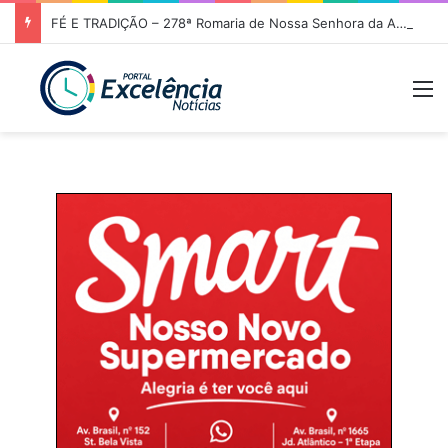
FÉ E TRADIÇÃO – 278ª Romaria de Nossa Senhora da Abadia do Muquém tem início em Niquelândia
M