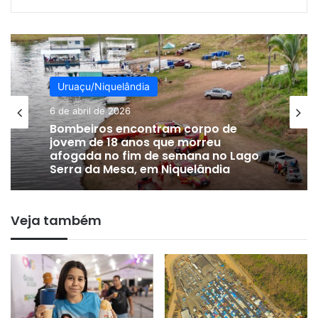
Uruaçu/Niquelândia
Uruaçu/Niquelândia
6 de abril de 2026
17 de fevereiro de 2026
Bombeiros encontram corpo de
jovem de 18 anos que morreu
afogada no fim de semana no Lago
Serra da Mesa, em Niquelândia
SAIU ILESO – “Não sei se foi acidente
ou livramento”, afirma jovem
Veja também
empresário de Niquelândia que
sobreviveu após grave saída de
pista na rodovia GO-237