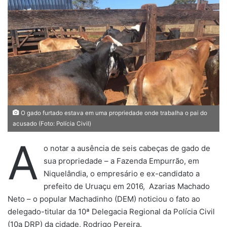
e
u
m
e
-
m
a
i
l
O gado furtado estava em uma propriedade onde trabalha o pai do
acusado (Foto: Polícia Civil)
A
o notar a ausência de seis cabeças de gado de
sua propriedade – a Fazenda Empurrão, em
Niquelândia, o empresário e ex-candidato a
prefeito de Uruaçu em 2016, Azarias Machado
Neto – o popular Machadinho (DEM) noticiou o fato ao
delegado-titular da 10ª Delegacia Regional da Polícia Civil
(10a DRP) da cidade, Rodrigo Pereira.