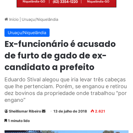
Início
|
Uruaçu/Niquelândia
Uruaçu/Niquelândia
Ex-funcionário é acusado
de furto de gado de ex-
candidato a prefeito
Eduardo Stival alegou que iria levar três cabeças
que lhe pertenciam. Porém, se enganou e retirou
dez bovinos da propriedade onde trabalhou "por
engano”
Sheillismar Ribeiro
M
13 de julho de 2018
2.621
a
1 minuto lido
n
d