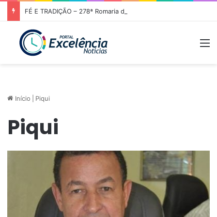
FÉ E TRADIÇÃO – 278ª Romaria de Nossa Senhora da Abadia do Muquém tem início em Niquelândia
M
Início
|
Piqui
Piqui