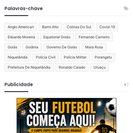
Palavras-chave
Anglo American
Barro Alto
Colinas Do Sul
Covid-19
Eduardo Moreira
Equatorial Goiás
Fernando Carneiro
Goiás
Goiânia
Governo De Goiás
Mara Rosa
Niquelândia
Polícia Civil
Polícia Militar
Porangatu
Prefeitura De Niquelândia
Ronaldo Caiado
Uruaçu
Publicidade