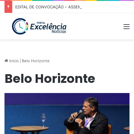
EDITAL DE CONVOCAÇÃO – ASSEMBLEIA GERAL ORDINÁRIA 01/2026 – ASSOCIAÇÃO DOS CORREDORES DE NIQUELÂNDIA (ACN)
M
Início
|
Belo Horizonte
Belo Horizonte