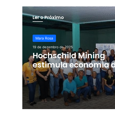
Ler o Próximo
Mara Rosa
19 de dezembro de 2025
Hochschild Mining
estimula economia 
Mara Rosa com pro
de apoio e fortaleci
de fornecedores loca