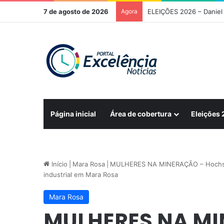
7 de agosto de 2026
Agora
ELEIÇÕES 2026 – Daniel 
Página inicial
Área de cobertura
Eleições
Início
|
Mara Rosa
|
MULHERES NA MINERAÇÃO – Hochschil
industrial em Mara Rosa
Mara Rosa
MULHERES NA MI