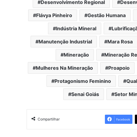
Desenvolvimento Regional
Desenv
Flávya Pinheiro
Gestão Humana
Indústria Mineral
Lubrificaçã
Manutenção Industrial
Mara Rosa
Mineração
Mineração Re
Mulheres Na Mineração
Proapoio
Protagonismo Feminino
Qual
Senai Goiás
Setor Min
Compartilhar
Facebook