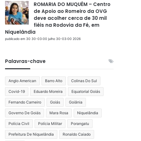
ROMARIA DO MUQUÉM – Centro
de Apoio ao Romeiro da OVG
deve acolher cerca de 30 mil
fiéis na Rodovia da Fé, em
Niquelândia
publicado em 30 30-03:00 julho 30-03:00 2026
Palavras-chave
Anglo American
Barro Alto
Colinas Do Sul
Covid-19
Eduardo Moreira
Equatorial Goiás
Fernando Carneiro
Goiás
Goiânia
Governo De Goiás
Mara Rosa
Niquelândia
Polícia Civil
Polícia Militar
Porangatu
Prefeitura De Niquelândia
Ronaldo Caiado