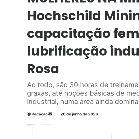
Hochschild Mini
capacitação fem
lubrificação ind
Rosa
Ao todo, são 30 horas de treinamen
graxas, até noções básicas de me
industrial, numa área ainda domin
Redação
M
20 de junho de 2026
a
n
d