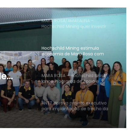
federais em Mara Rosa,
Campinorte e Alto Horizonte
MARA ROSA/AMARALINA –
Hochschild Mining quer investir
mais de R$ 80 mil em projetos
sociais no Norte do Estado
Hochschild Mining estimula
economia de Mara Rosa com
programa de apoio e
fortalecimento de fornecedores
locais
de
MARA ROSA – Hochschild Brasil
lança Programa de Apoio e
grama
Incentivo a Projetos de
Responsabilidade Social no Norte
mento
do Estado
ANTT aprova projeto executivo
is
para implantação de trecho da
FICO entre Mara Rosa e Água
Boa/MT
Hochschild Mining atinge produção