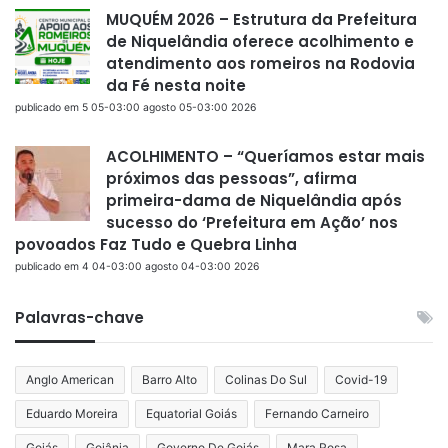
MUQUÉM 2026 – Estrutura da Prefeitura
de Niquelândia oferece acolhimento e
atendimento aos romeiros na Rodovia
da Fé nesta noite
publicado em 5 05-03:00 agosto 05-03:00 2026
ACOLHIMENTO – “Queríamos estar mais
próximos das pessoas”, afirma
primeira-dama de Niquelândia após
sucesso do ‘Prefeitura em Ação’ nos
povoados Faz Tudo e Quebra Linha
publicado em 4 04-03:00 agosto 04-03:00 2026
Palavras-chave
Anglo American
Barro Alto
Colinas Do Sul
Covid-19
Eduardo Moreira
Equatorial Goiás
Fernando Carneiro
Goiás
Goiânia
Governo De Goiás
Mara Rosa