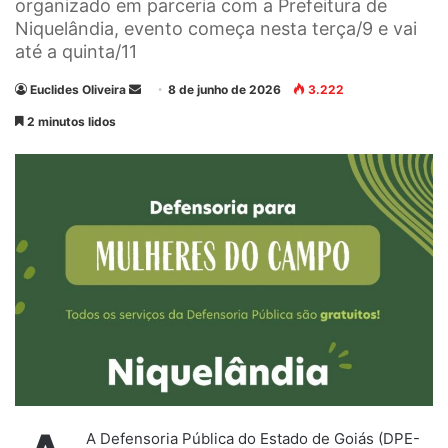
organizado em parceria com a Prefeitura de
Niquelândia, evento começa nesta terça/9 e vai
até a quinta/11
Euclides Oliveira
M
8 de junho de 2026
3.222
a
2 minutos lidos
n
d
e
u
m
e
-
m
a
i
l
A Defensoria Pública do Estado de Goiás (DPE-