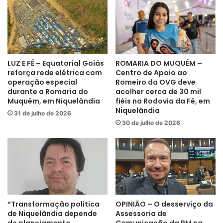
com prefeito em Niquelândia
LUZ E FÉ – Equatorial Goiás
ROMARIA DO MUQUÉM –
reforça rede elétrica com
Centro de Apoio ao
operação especial
Romeiro da OVG deve
durante a Romaria do
acolher cerca de 30 mil
Muquém, em Niquelândia
fiéis na Rodovia da Fé, em
Niquelândia
31 de julho de 2026
30 de julho de 2026
“Transformação política
OPINIÃO – O desserviço da
de Niquelândia depende
Assessoria de
de planejamento
Comunicação da PM na