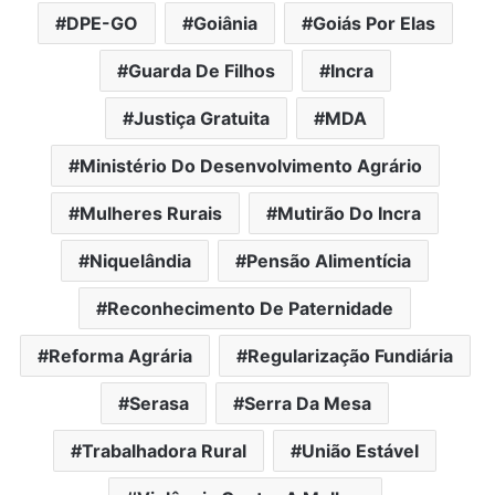
DPE-GO
Goiânia
Goiás Por Elas
Guarda De Filhos
Incra
Justiça Gratuita
MDA
Ministério Do Desenvolvimento Agrário
Mulheres Rurais
Mutirão Do Incra
Niquelândia
Pensão Alimentícia
Reconhecimento De Paternidade
Reforma Agrária
Regularização Fundiária
Serasa
Serra Da Mesa
Trabalhadora Rural
União Estável