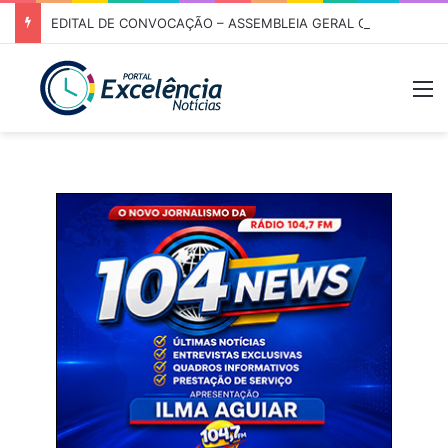
EDITAL DE CONVOCAÇÃO – ASSEMBLEIA GERAL ORDINÁRIA 01/2026 – ASSOCIAÇÃO DOS CORREDORES DE NIQUELÂNDIA (ACN)
M