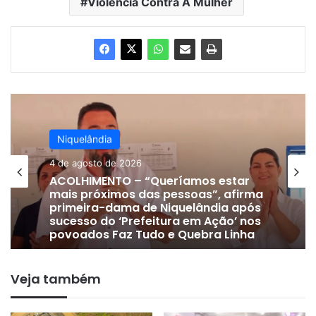
Violência Contra A Mulher
Niquelândia
4 de agosto de 2026
Niquelândia
ACOLHIMENTO – “Queríamos estar
24 de julho de 2026
mais próximos das pessoas”, afirma
primeira-dama de Niquelândia após
sucesso do ‘Prefeitura em Ação’ nos
povoados Faz Tudo e Quebra Linha
DE OLHO EM 2028 | Vice-prefeito
Veja também
Gervam Freitas oficializa apoio a
Lissauer Vieira após rompimento