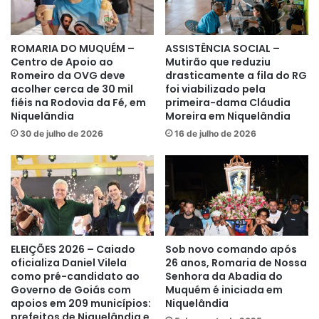
ROMARIA DO MUQUÉM –
ASSISTÊNCIA SOCIAL –
Centro de Apoio ao
Mutirão que reduziu
Romeiro da OVG deve
drasticamente a fila do RG
acolher cerca de 30 mil
foi viabilizado pela
fiéis na Rodovia da Fé, em
primeira-dama Cláudia
Niquelândia
Moreira em Niquelândia
30 de julho de 2026
16 de julho de 2026
ELEIÇÕES 2026 – Caiado
Sob novo comando após
oficializa Daniel Vilela
26 anos, Romaria de Nossa
como pré-candidato ao
Senhora da Abadia do
Governo de Goiás com
Muquém é iniciada em
apoios em 209 municípios:
Niquelândia
prefeitos de Niquelândia e