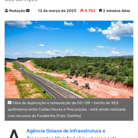
Redação
M
13 de março de 2025
8.752
2 minutos lidos
a
n
d
e
u
m
e
-
m
a
i
l
Obra de duplicação e restauração da GO-139 – trecho de 39,8
quilômetros entre Caldas Novas e Piracanjuba - está sendo realizada
com recursos do Fundeinfra [Foto: Goinfra]
Agência Goiana de Infraestrutura e