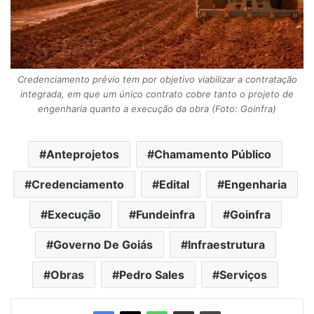
Credenciamento prévio tem por objetivo viabilizar a contratação
integrada, em que um único contrato cobre tanto o projeto de
engenharia quanto a execução da obra (Foto: Goinfra)
Anteprojetos
Chamamento Público
Credenciamento
Edital
Engenharia
Execução
Fundeinfra
Goinfra
Governo De Goiás
Infraestrutura
Obras
Pedro Sales
Serviços