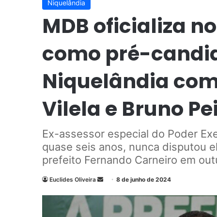
Niquelândia
MDB oficializa n
como pré-candida
Niquelândia com
Vilela e Bruno Pe
Ex-assessor especial do Poder Exe
quase seis anos, nunca disputou el
prefeito Fernando Carneiro em ou
Euclides Oliveira
M
8 de junho de 2024
a
n
d