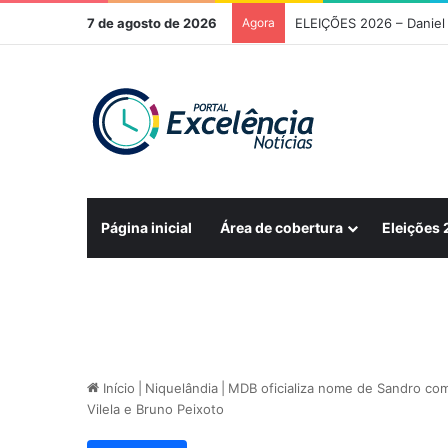
7 de agosto de 2026
Agora
Página inicial
Área de cobertura
Eleições
Início
|
Niquelândia
|
MDB oficializa nome de Sandro com
Vilela e Bruno Peixoto