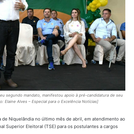
seu segundo mandato, manifestou apoio à pré-candidatura de seu
: Elaine Alves – Especial para o Excelência Notícias]
a de Niquelândia no último mês de abril, em atendimento ao
l Superior Eleitoral (TSE) para os postulantes a cargos