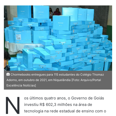
a
n
d
e
u
m
e
-
m
a
i
l
Chormebooks entregues para 115 estudantes do Colégio Thomaz
Adorno, em outubro de 2021, em Niquelândia [Foto: Arquivo/Portal
Excelência Notícias]
N
os últimos quatro anos, o Governo de Goiás
investiu R$ 602,3 milhões na área de
tecnologia na rede estadual de ensino com o