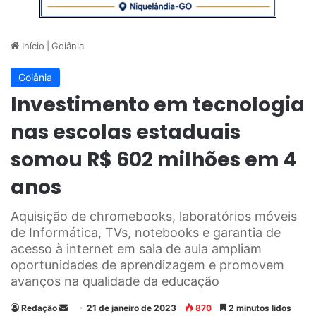
Início
|
Goiânia
Goiânia
Investimento em tecnologia
nas escolas estaduais
somou R$ 602 milhões em 4
anos
Aquisição de chromebooks, laboratórios móveis
de Informática, TVs, notebooks e garantia de
acesso à internet em sala de aula ampliam
oportunidades de aprendizagem e promovem
avanços na qualidade da educação
Redação
M
21 de janeiro de 2023
870
2 minutos lidos