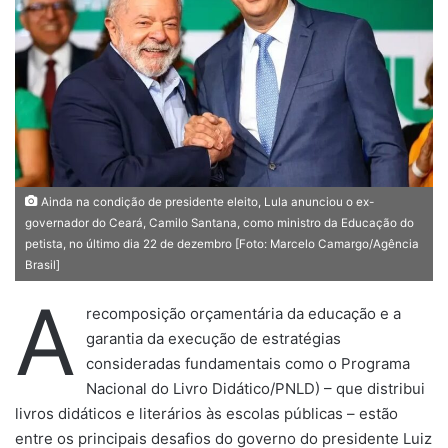
u
m
e
-
m
a
i
l
Ainda na condição de presidente eleito, Lula anunciou o ex-
governador do Ceará, Camilo Santana, como ministro da Educação do
petista, no último dia 22 de dezembro [Foto: Marcelo Camargo/Agência
Brasil]
A
recomposição orçamentária da educação e a
garantia da execução de estratégias
consideradas fundamentais como o Programa
Nacional do Livro Didático/PNLD) – que distribui
livros didáticos e literários às escolas públicas – estão
entre os principais desafios do governo do presidente Luiz