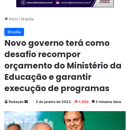
Início
|
Brasília
Brasília
Novo governo terá como
desafio recompor
orçamento do Ministério da
Educação e garantir
execução de programas
Redação
M
2 de janeiro de 2023
1.030
3 minutos lidos
a
n
d
e