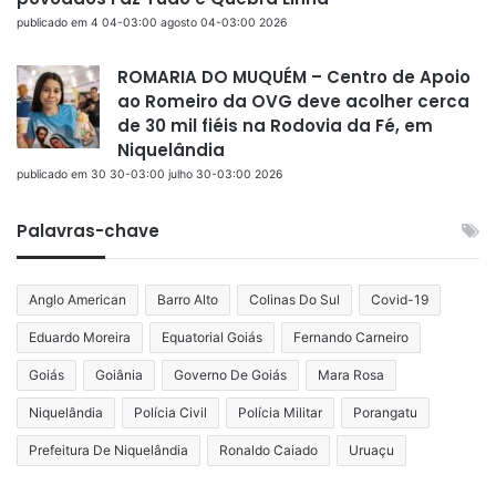
publicado em 4 04-03:00 agosto 04-03:00 2026
ROMARIA DO MUQUÉM – Centro de Apoio
ao Romeiro da OVG deve acolher cerca
de 30 mil fiéis na Rodovia da Fé, em
Niquelândia
publicado em 30 30-03:00 julho 30-03:00 2026
Palavras-chave
Anglo American
Barro Alto
Colinas Do Sul
Covid-19
Eduardo Moreira
Equatorial Goiás
Fernando Carneiro
Goiás
Goiânia
Governo De Goiás
Mara Rosa
Niquelândia
Polícia Civil
Polícia Militar
Porangatu
Prefeitura De Niquelândia
Ronaldo Caiado
Uruaçu