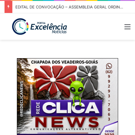
EDITAL DE CONVOCAÇÃO – ASSEMBLEIA GERAL ORDINÁRIA 01/2026 – ASSOCIAÇÃO DOS CORREDORES DE NIQUELÂNDIA (ACN)
M