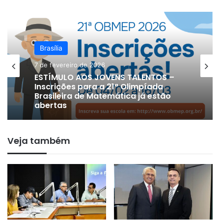
Brasília
Brasília
15 de janeiro de 2026
7 de fevereiro de 2026
Receita Federal volta a negar
taxação do PIX e faz alerta para
possíveis golpes após fake news
ESTÍMULO AOS JOVENS TALENTOS –
Veja também
Inscrições para a 21ª Olimpíada
Brasileira de Matemática já estão
abertas