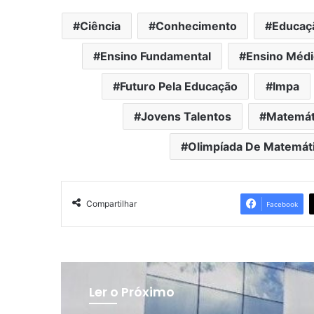
Ciência
Conhecimento
Educaç
Ensino Fundamental
Ensino Médi
Futuro Pela Educação
Impa
Jovens Talentos
Matemát
Olimpíada De Matemát
Compartilhar
Facebook
Ler o Próximo