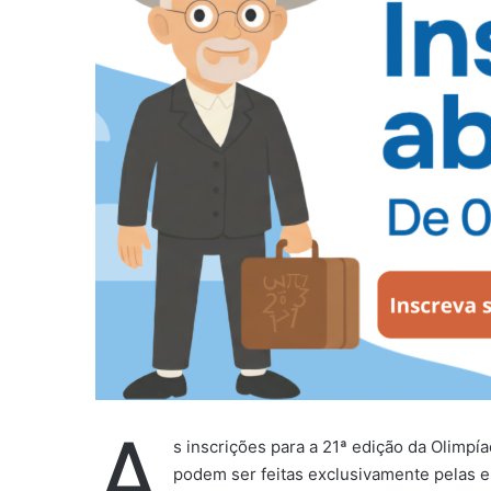
m
e
-
m
a
i
l
A
s inscrições para a 21ª edição da Olimpí
podem ser feitas exclusivamente pelas e