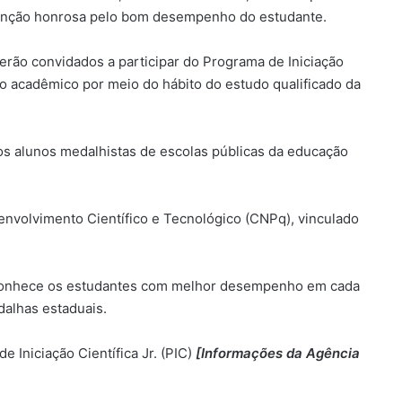
 menção honrosa pelo bom desempenho do estudante.
ão convidados a participar do Programa de Iniciação
nto acadêmico por meio do hábito do estudo qualificado da
os alunos medalhistas de escolas públicas da educação
envolvimento Científico e Tecnológico (CNPq), vinculado
conhece os estudantes com melhor desempenho em cada
dalhas estaduais.
 Iniciação Científica Jr. (PIC)
[Informações da Agência
Estudo da FGV aponta que 60,7%
dos beneficiários do Bolsa Família
em 2014 deixaram programa nos