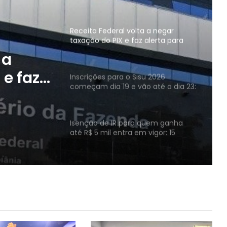
importância da Lundin Mining para
a economia do Norte Goiano
Receita Federal volta a negar
taxação do PIX e faz alerta para
possíveis golpes após fake news
 a
 e faz
Inscrições para o Sisu 2026
começam dia 19 e vão até o dia 23:
ao todo, 136 universidades
participam do programa em todo
ws
o país
Isenção de IR para quem ganha
até R$ 5 mil entra em vigor: 15
milhões de brasileiros são
beneficiados
ALERTA – Site “Loterias Online” e
aplicativo “Loterias Caixa” são os
únicos meios oficiais para apostas
virtuais da Mega da Virada: prêmio
será superior a R$ 1 bilhão
Estudo da FGV aponta que 60,7%
dos beneficiários do Bolsa Família