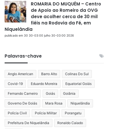
ROMARIA DO MUQUÉM – Centro
de Apoio ao Romeiro da OVG
deve acolher cerca de 30 mil
fiéis na Rodovia da Fé, em
Niquelândia
publicado em 30 30-03:00 julho 30-03:00 2026
Palavras-chave
Anglo American
Barro Alto
Colinas Do Sul
Covid-19
Eduardo Moreira
Equatorial Goiás
Fernando Carneiro
Goiás
Goiânia
Governo De Goiás
Mara Rosa
Niquelândia
Polícia Civil
Polícia Militar
Porangatu
Prefeitura De Niquelândia
Ronaldo Caiado