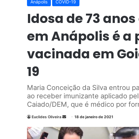
Anápolis
COVID-19
Idosa de 73 anos
em Anápolis é a 
vacinada em Goi
19
Maria Conceição da Silva entrou pa
ao receber imunizante aplicado pe
Caiado/DEM, que é médico por fo
Euclides Oliveira
M
18 de janeiro de 2021
a
n