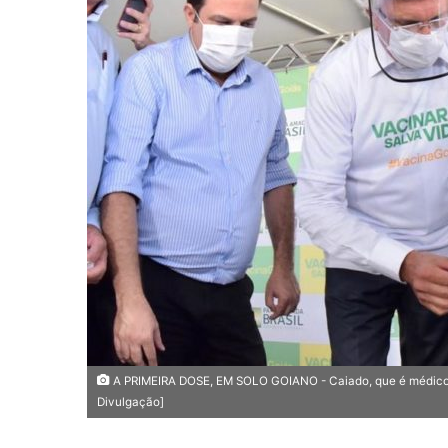
d
e
u
m
e
-
m
a
i
l
A PRIMEIRA DOSE, EM SOLO GOIANO - Caiado, que é médico, 
Divulgação]