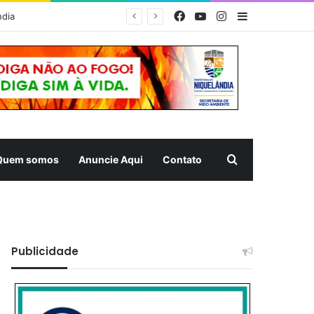
Facebook
YouTube
Instagram
Barra Latera
MUQUÉM 2026 – Estrutura da Prefeitura de Niquelândia oferece acolhimento e atendimento aos romeiros na Rodovia da Fé nesta noite
Pesquisar
Quem somos
Anuncie Aqui
Contato
Publicidade