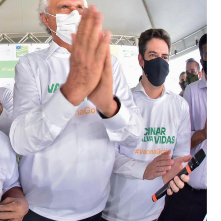
Hospital de Urgências de Anápolis,
mantido pelo Governo de Goiás e
Funev, completa 18 anos de
fundação com evoluções
significativas
Ecovias do Araguaia repassa R$ 1,8
milhão para cidades às margens
da BRs 153, 414 e 080 em janeiro