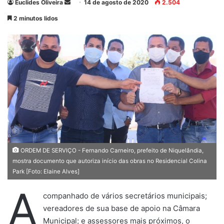
Euclides Oliveira
M
14 de agosto de 2020
2.504
a
2 minutos lidos
n
d
e
u
m
e
-
m
a
i
l
ORDEM DE SERVIÇO - Fernando Carneiro, prefeito de Niquelândia,
mostra documento que autoriza início das obras no Residencial Colina
Park [Foto: Elaine Alves]
A
companhado de vários secretários municipais;
vereadores de sua base de apoio na Câmara
Municipal; e assessores mais próximos, o