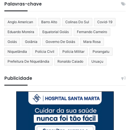
Palavras-chave
Anglo American
Barro Alto
Colinas Do Sul
Covid-19
Eduardo Moreira
Equatorial Goiás
Fernando Carneiro
Goiás
Goiânia
Governo De Goiás
Mara Rosa
Niquelândia
Polícia Civil
Polícia Militar
Porangatu
Prefeitura De Niquelândia
Ronaldo Caiado
Uruaçu
Publicidade