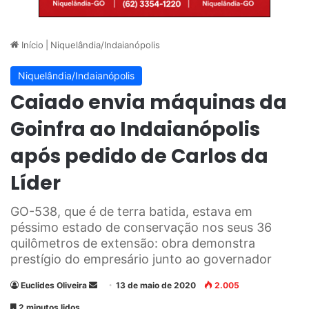
Início
|
Niquelândia/Indaianópolis
Niquelândia/Indaianópolis
Caiado envia máquinas da
Goinfra ao Indaianópolis
após pedido de Carlos da
Líder
GO-538, que é de terra batida, estava em
péssimo estado de conservação nos seus 36
quilômetros de extensão: obra demonstra
prestígio do empresário junto ao governador
Euclides Oliveira
M
13 de maio de 2020
2.005
a
2 minutos lidos