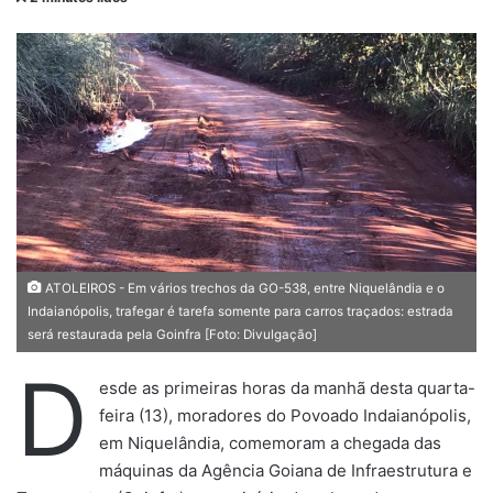
n
d
e
u
m
e
-
m
a
i
l
ATOLEIROS - Em vários trechos da GO-538, entre Niquelândia e o
Indaianópolis, trafegar é tarefa somente para carros traçados: estrada
será restaurada pela Goinfra [Foto: Divulgação]
D
esde as primeiras horas da manhã desta quarta-
feira (13), moradores do Povoado Indaianópolis,
em Niquelândia, comemoram a chegada das
máquinas da Agência Goiana de Infraestrutura e