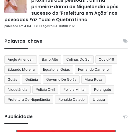
próximos das pessoas”, afirma
primeira-dama de Niquelândia após
sucesso do ‘Prefeitura em Ação’ nos
povoados Faz Tudo e Quebra Linha
publicado em 4 04-03:00 agosto 04-03:00 2026
Palavras-chave
Anglo American
Barro Alto
Colinas Do Sul
Covid-19
Eduardo Moreira
Equatorial Goiás
Fernando Carneiro
Goiás
Goiânia
Governo De Goiás
Mara Rosa
Niquelândia
Polícia Civil
Polícia Militar
Porangatu
Prefeitura De Niquelândia
Ronaldo Caiado
Uruaçu
Publicidade