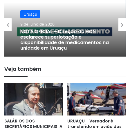
Uruaçu
9 de julho de 2026
Uruaçu
NOTA OFICIAL – Direção do HCN
23 de junho de 2026
esclarece superlotação e
disponibilidade de medicamentos na
unidade em Uruaçu
Veja também
SEGURANÇA NO CAMPO – Polícia
Militar inaugura 2º BPM Rural em
Uruaçu
SALÁRIOS DOS
URUAÇU – Vereador é
SECRETÁRIOS MUNICIPAIS: A
transferido em avião dos