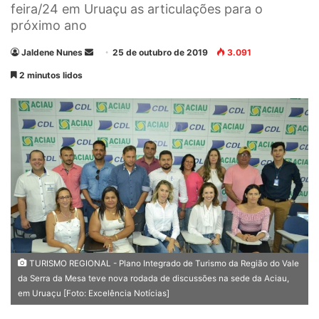
feira/24 em Uruaçu as articulações para o
próximo ano
Jaldene Nunes
M
25 de outubro de 2019
3.091
a
2 minutos lidos
n
d
e
u
m
e
-
m
a
i
l
TURISMO REGIONAL - Plano Integrado de Turismo da Região do Vale
da Serra da Mesa teve nova rodada de discussões na sede da Aciau,
em Uruaçu [Foto: Excelência Notícias]