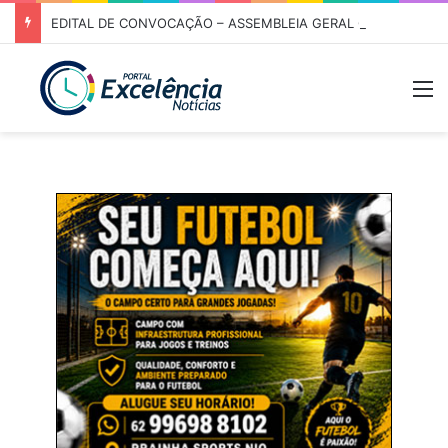
EDITAL DE CONVOCAÇÃO – ASSEMBLEIA GERAL ORDINÁRIA 01/2026 – ASSOCIAÇÃO DOS CORREDORES DE NIQUELÂNDIA (ACN)
M