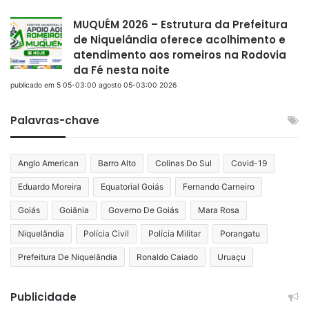
MUQUÉM 2026 – Estrutura da Prefeitura
de Niquelândia oferece acolhimento e
atendimento aos romeiros na Rodovia
da Fé nesta noite
publicado em 5 05-03:00 agosto 05-03:00 2026
Palavras-chave
Anglo American
Barro Alto
Colinas Do Sul
Covid-19
Eduardo Moreira
Equatorial Goiás
Fernando Carneiro
Goiás
Goiânia
Governo De Goiás
Mara Rosa
Niquelândia
Polícia Civil
Polícia Militar
Porangatu
Prefeitura De Niquelândia
Ronaldo Caiado
Uruaçu
Publicidade