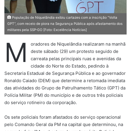
População de Niquelândia exibiu cartazes com a inscrição "Volta
GPT", com receio de piora na Segurança Pública após afastamento dos
militares pela SSP-GO [Foto: Excelência Notícias]
M
oradores de Niquelândia realizaram na manhã
deste sábado (29) um protesto seguido de
carreata pelas principais ruas e avenidas da
cidade do Norte do Estado, pedindo à
Secretaria Estadual de Segurança Pública e ao governador
Ronaldo Caiado (DEM) que determine a retomada imediata
das atividades do Grupo de Patrulhamento Tático (GPT) da
Polícia Militar (PM) do município e de outros três policiais
do serviço rotineiro da corporação.
Os sete policiais foram afastados do serviço operacional
pelo Comando Geral da PM na capital que determinou, na