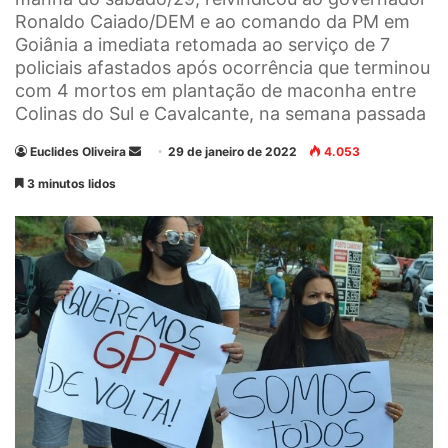
Ronaldo Caiado/DEM e ao comando da PM em
Goiânia a imediata retomada ao serviço de 7
policiais afastados após ocorrência que terminou
com 4 mortos em plantação de maconha entre
Colinas do Sul e Cavalcante, na semana passada
Euclides Oliveira
M
29 de janeiro de 2022
4.053
a
3 minutos lidos
n
d
e
u
m
e
-
m
a
i
l