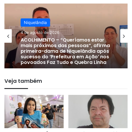
Niquelândia
Niquelândia
24 de julho de 2026
DE OLHO EM 2028 | Vice-prefeito
4 de agosto de 2026
Gervam Freitas oficializa apoio a
Lissauer Vieira após rompimento
com prefeito em Niquelândia
Veja também
ACOLHIMENTO – “Queríamos estar
mais próximos das pessoas”, afirma
primeira-dama de Niquelândia após
sucesso do ‘Prefeitura em Ação’ nos
povoados Faz Tudo e Quebra Linha