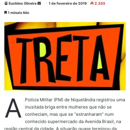
Euclides Oliveira
M
1 de fevereiro de 2019
2.333
a
1 minuto lido
n
d
e
u
m
e
-
m
a
i
l
A
Polícia Militar (PM) de Niquelândia registrou uma
inusitada briga entre mulheres que não se
conheciam, mas que se “estranharam” num
conhecido supermercado da Avenida Brasil, na
região central da cidade. A situação quase terminou da