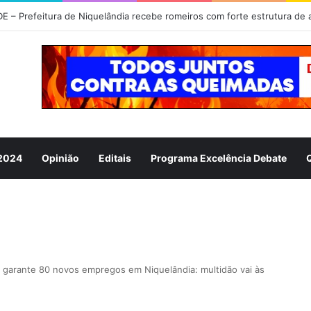
omaria de Nossa Senhora da Abadia do Muquém tem início em Niquelân
 2024
Opinião
Editais
Programa Excelência Debate
 e garante 80 novos empregos em Niquelândia: multidão vai às