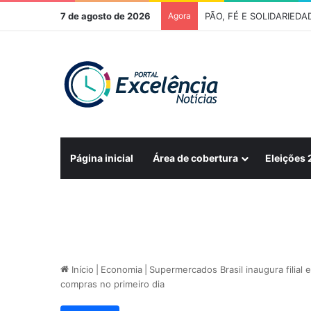
7 de agosto de 2026
Agora
FÉ E TRADIÇÃO – 278ª R
Página inicial
Área de cobertura
Eleições
Início
|
Economia
|
Supermercados Brasil inaugura filial
compras no primeiro dia