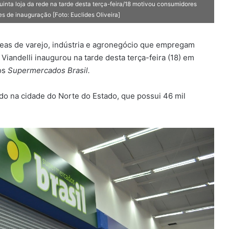
 loja da rede na tarde desta terça-feira/18 motivou consumidores
 de inauguração [Foto: Euclides Oliveira]
reas de varejo, indústria e agronegócio que empregam
iandelli inaugurou na tarde desta terça-feira (18) em
dos
Supermercados Brasil.
do na cidade do Norte do Estado, que possui 46 mil