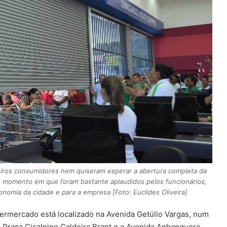
s consumidores nem quiseram esperar a abertura completa da
, momento em que foram bastante aplaudidos pelos funcionários,
onomia da cidade e para a empresa [Foto: Euclides Oliveira]
rmercado está localizado na Avenida Getúlio Vargas, num
 Praça Cisalpino Caldeira Brant e a Avenida Anhanguera,