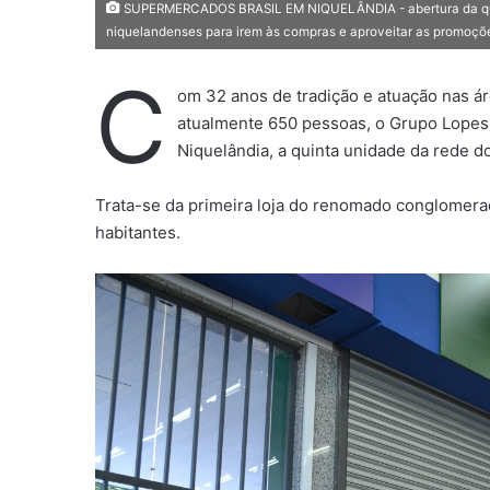
SUPERMERCADOS BRASIL EM NIQUELÂNDIA - abertura da quinta
niquelandenses para irem às compras e aproveitar as promoções
C
om 32 anos de tradição e atuação nas á
atualmente 650 pessoas, o Grupo Lopes V
Niquelândia, a quinta unidade da rede 
Trata-se da primeira loja do renomado conglomera
habitantes.