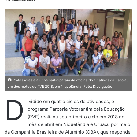
n
d
e
u
m
e
-
m
a
i
l
Professores e alunos participaram da oficina do Criativos da Escola,
um dos motes do PVE 2018, em Niquelândia (Foto: Divulgação)
D
ividido em quatro ciclos de atividades, o
programa Parceria Votorantim pela Educação
(PVE) realizou seu primeiro ciclo em 2018 no
mês de abril em Niquelândia e Uruaçu por meio
da Companhia Brasileira de Alumínio (CBA), que responde