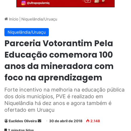
Início
|
Niquelândia/Uruaçu
Niquelândia/Uruaçu
Parceria Votorantim Pela
Educação comemora 100
anos da mineradora com
foco na aprendizagem
Forte incentivo na melhoria na educação pública
dos dois municípios, PVE é realizado em
Niquelândia há dez anos e agora também é
ofertado em Uruaçu
Euclides Oliveira
M
30 de abril de 2018
2.148
a
2 minutos lidos