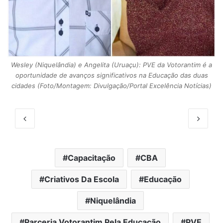
c
Wesley (Niquelândia) e Angelita (Uruaçu): PVE da Votorantim é a
oportunidade de avanços significativos na Educação das duas
cidades (Foto/Montagem: Divulgação/Portal Excelência Notícias)
Capacitação
CBA
Criativos Da Escola
Educação
Niquelândia
Parceria Votorantim Pela Educação
PVE