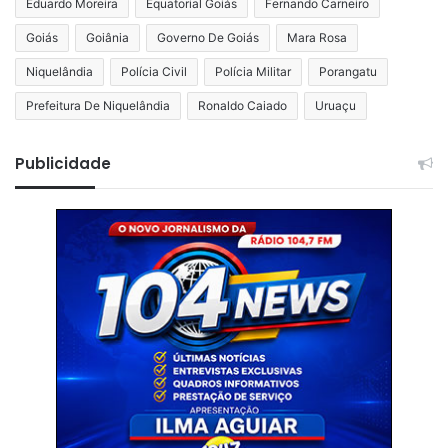
Eduardo Moreira
Equatorial Goiás
Fernando Carneiro
Goiás
Goiânia
Governo De Goiás
Mara Rosa
Niquelândia
Polícia Civil
Polícia Militar
Porangatu
Prefeitura De Niquelândia
Ronaldo Caiado
Uruaçu
Publicidade