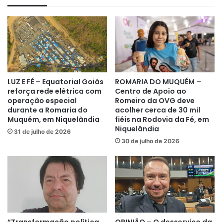
homem preso em Uruaçu tinham
fotos e vídeos vendidos em grupos
de pornografia infantil no Telegram
LUZ E FÉ – Equatorial Goiás
ROMARIA DO MUQUÉM –
reforça rede elétrica com
Centro de Apoio ao
operação especial
Romeiro da OVG deve
durante a Romaria do
acolher cerca de 30 mil
Muquém, em Niquelândia
fiéis na Rodovia da Fé, em
Niquelândia
31 de julho de 2026
30 de julho de 2026
“Transformação política
OPINIÃO – O desserviço da