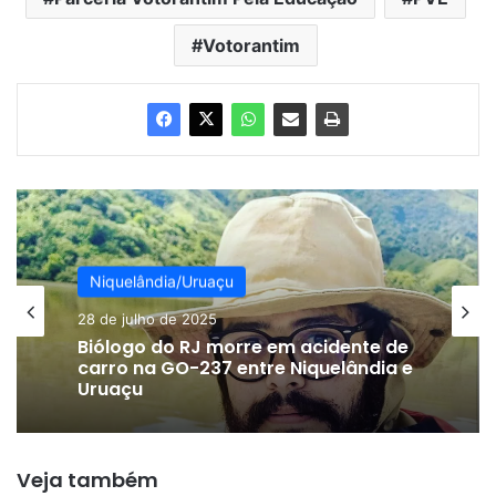
Votorantim
Niquelândia/Uruaçu
Niquelândia/Uruaçu
28 de julho de 2025
5 de novembro de 2024
Biólogo do RJ morre em acidente de
carro na GO-237 entre Niquelândia e
Uruaçu
Veja também
Meninas de 13 e 15 anos coagidas por