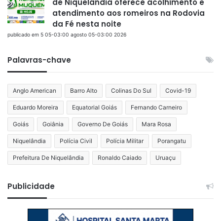
de Niquelândia oferece acolhimento e
atendimento aos romeiros na Rodovia
da Fé nesta noite
publicado em 5 05-03:00 agosto 05-03:00 2026
Palavras-chave
Anglo American
Barro Alto
Colinas Do Sul
Covid-19
Eduardo Moreira
Equatorial Goiás
Fernando Carneiro
Goiás
Goiânia
Governo De Goiás
Mara Rosa
Niquelândia
Polícia Civil
Polícia Militar
Porangatu
Prefeitura De Niquelândia
Ronaldo Caiado
Uruaçu
Publicidade