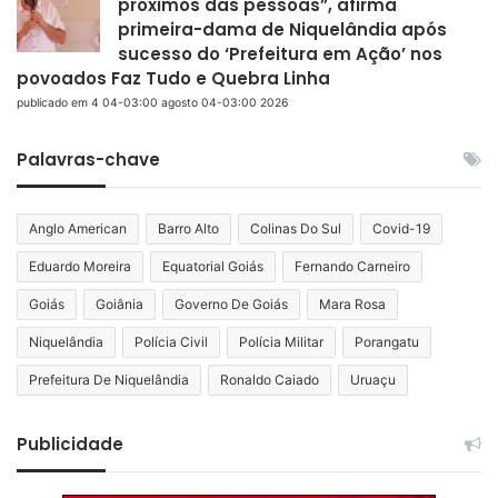
próximos das pessoas”, afirma
primeira-dama de Niquelândia após
sucesso do ‘Prefeitura em Ação’ nos
povoados Faz Tudo e Quebra Linha
publicado em 4 04-03:00 agosto 04-03:00 2026
Palavras-chave
Anglo American
Barro Alto
Colinas Do Sul
Covid-19
Eduardo Moreira
Equatorial Goiás
Fernando Carneiro
Goiás
Goiânia
Governo De Goiás
Mara Rosa
Niquelândia
Polícia Civil
Polícia Militar
Porangatu
Prefeitura De Niquelândia
Ronaldo Caiado
Uruaçu
Publicidade