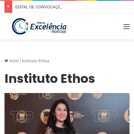
EDITAL DE CONVOCAÇÃO – ASSEMBLEIA GERAL ORDINÁRIA 01/2026 – ASSOCIAÇÃO DOS CORREDORES DE NIQUELÂNDIA (ACN)
M
Início
|
Instituto Ethos
Instituto Ethos